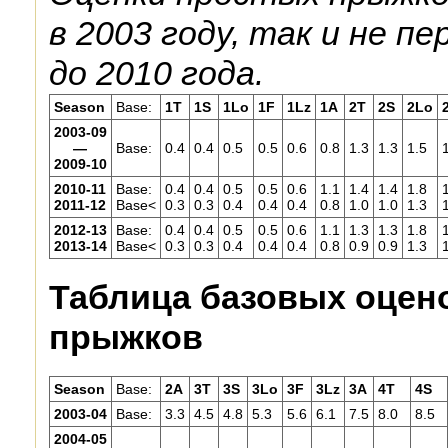
в 2003 году, так и не 
до 2010 года.
Season
Base:
1T
1S
1Lo
1F
1Lz
1A
2T
2S
2Lo
2003-09
—
Base:
0.4
0.4
0.5
0.5
0.6
0.8
1.3
1.3
1.5
2009-10
2010-11
Base:
0.4
0.4
0.5
0.5
0.6
1.1
1.4
1.4
1.8
2011-12
Base<
0.3
0.3
0.4
0.4
0.4
0.8
1.0
1.0
1.3
2012-13
Base:
0.4
0.4
0.5
0.5
0.6
1.1
1.3
1.3
1.8
2013-14
Base<
0.3
0.3
0.4
0.4
0.4
0.8
0.9
0.9
1.3
Таблица базовых оцен
прыжков
Season
Base:
2A
3T
3S
3Lo
3F
3Lz
3A
4T
4S
2003-04
Base:
3.3
4.5
4.8
5.3
5.6
6.1
7.5
8.0
8.5
2004-05