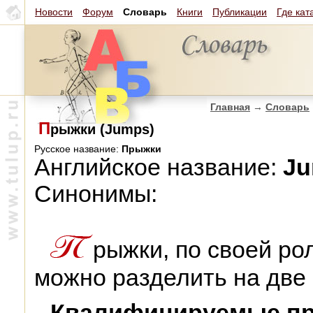
Новости
Форум
Словарь
Книги
Публикации
Где кат
Главная
→
Словарь
П
рыжки (Jumps)
Русское название:
Прыжки
Английское название:
J
Синонимы:
рыжки, по своей ро
можно разделить на две 
Квалифицируемые пр