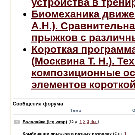
устройства в трени
Биомеханика движе
А.Н.). Сравнительн
прыжков с различн
Короткая программа
(Москвина Т. Н.). Те
композиционные ос
элементов коротко
Сообщения форума
Тема
О
(Стр:
1
2
3
Все
)
Балалайка (leg wrap)
(Стр:
1
Комбинации прыжков в разных разрядах