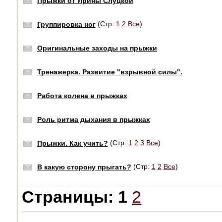
Прыжки от Ирины Слуцкой
(Стр:
1
2
Все
)
Группировка ног
Оригинальные заходы на прыжки
Тренажерка. Развитие "взрывной силы".
Работа колена в прыжках
Роль ритма дыхания в прыжках
(Стр:
1
2
3
Все
)
Прыжки. Как учить?
(Стр:
1
2
Все
)
В какую сторону прыгать?
Страницы:
1
2