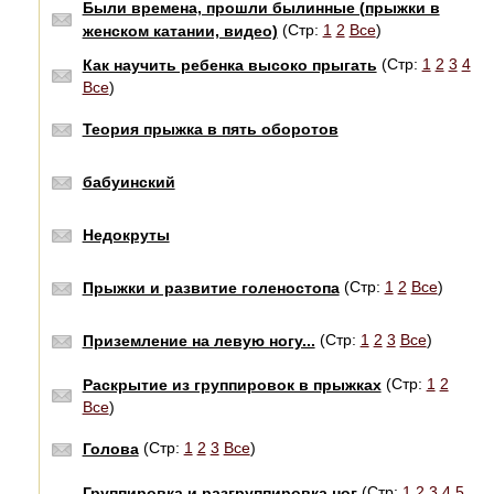
Были времена, прошли былинные (прыжки в
(Стр:
1
2
Все
)
женском катании, видео)
(Стр:
1
2
3
4
Как научить ребенка высоко прыгать
Все
)
Теория прыжка в пять оборотов
бабуинский
Недокруты
(Стр:
1
2
Все
)
Прыжки и развитие голеностопа
(Стр:
1
2
3
Все
)
Приземление на левую ногу...
(Стр:
1
2
Раскрытие из группировок в прыжках
Все
)
(Стр:
1
2
3
Все
)
Голова
(Стр:
1
2
3
4
5
Группировка и разгруппировка ног