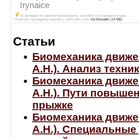
Irynaice
Если видео не удается просмотреть, скачайте и установите кодек.
Получить последнюю версию с сайта divx.com:
DivXInstaller (14 Mb)
Статьи
Биомеханика движе
А.Н.). Анализ техн
Биомеханика движе
А.Н.). Пути повыше
прыжке
Биомеханика движе
А.Н.). Специальные