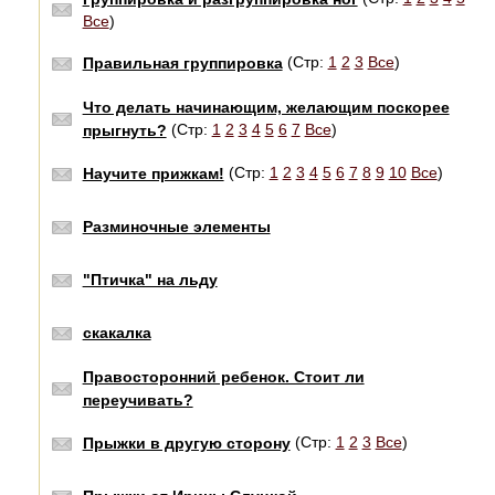
Все
)
(Стр:
1
2
3
Все
)
Правильная группировка
Что делать начинающим, желающим поскорее
(Стр:
1
2
3
4
5
6
7
Все
)
прыгнуть?
(Стр:
1
2
3
4
5
6
7
8
9
10
Все
)
Научите прижкам!
Разминочные элементы
"Птичка" на льду
скакалка
Правосторонний ребенок. Стоит ли
переучивать?
(Стр:
1
2
3
Все
)
Прыжки в другую сторону