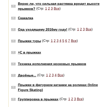
Верно ли, что сильная растяжка вредит высоте
(Стр:
1
2
3
Все
)
прыжков?
Скакалка
(Стр:
1
2
3
Все
)
Ода уходящему 2016му году!
(Стр:
1
2
3
4
5
6
7
Все
)
Прыжки туры
+С в прыжках
Техника исполнения носковых прыжков
(Стр:
1
2
3
4
Все
)
Двойные...
Прыжки в фигурном катании на роликах (Inline
Figure Skating)
(Стр:
1
2
3
Все
)
Группировка в прыжках