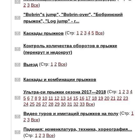
2
3
Все
)
"Bobrin"s jump", "Bobrin-over", "Бобринский
прыжок", "Log jump" - г...
(Стр:
1
2
3
4
5
Все
)
Каскады прыжков
Контроль количества оборотов в прыжке
(перекрут и недокрут)
(Стр:
1
2
Все
)
Выезд
Каскады и комбинации прыжков
(Стр:
1
2
3
4
Ультра-си прыжки сезона 2017—2018
5
6
7
8
9
10
11
12
13
14
15
16
17
18
19
20
21
22
23
24
25
26
27
28
29
30
31
32
33
Все
)
(Стр:
1
Видео туров и имитаций прыжков на полу
2
3
Все
)
Падения: номенклатура, техника, хореография…
(Стр:
1
2
3
Все
)