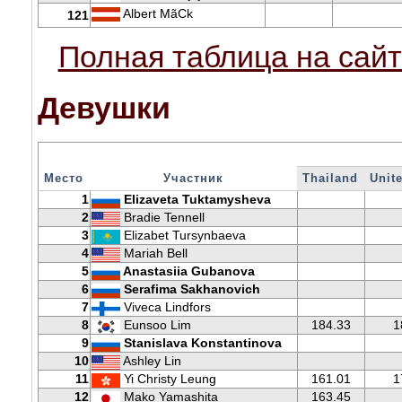
Albert MãCk
121
Полная таблица на сайт
Девушки
Место
Участник
Thailand
Unit
1
Elizaveta Tuktamysheva
2
Bradie Tennell
3
Elizabet Tursynbaeva
4
Mariah Bell
5
Anastasiia Gubanova
6
Serafima Sakhanovich
7
Viveca Lindfors
8
Eunsoo Lim
184.33
1
9
Stanislava Konstantinova
10
Ashley Lin
11
Yi Christy Leung
161.01
1
12
Mako Yamashita
163.45