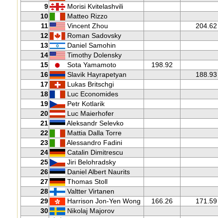
9
Morisi Kvitelashvili
10
Matteo Rizzo
11
Vincent Zhou
204.62
12
Roman Sadovsky
13
Daniel Samohin
14
Timothy Dolensky
15
Sota Yamamoto
198.92
16
Slavik Hayrapetyan
188.93
17
Lukas Britschgi
18
Luc Economides
19
Petr Kotlarik
20
Luc Maierhofer
21
Aleksandr Selevko
22
Mattia Dalla Torre
23
Alessandro Fadini
24
Catalin Dimitrescu
25
Jiri Belohradsky
26
Daniel Albert Naurits
27
Thomas Stoll
28
Valtter Virtanen
29
Harrison Jon-Yen Wong
166.26
171.59
30
Nikolaj Majorov