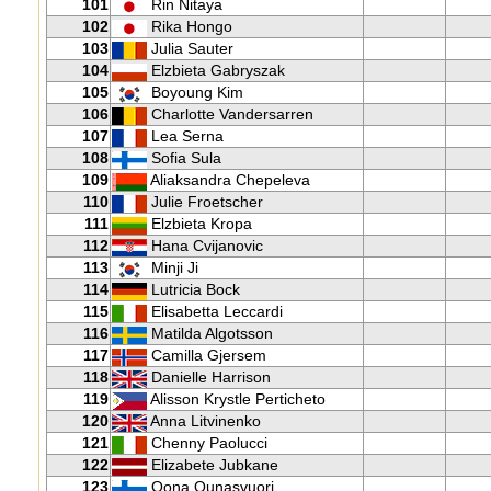
101
Rin Nitaya
102
Rika Hongo
103
Julia Sauter
104
Elzbieta Gabryszak
105
Boyoung Kim
106
Charlotte Vandersarren
107
Lea Serna
108
Sofia Sula
109
Aliaksandra Chepeleva
110
Julie Froetscher
111
Elzbieta Kropa
112
Hana Cvijanovic
113
Minji Ji
114
Lutricia Bock
115
Elisabetta Leccardi
116
Matilda Algotsson
117
Camilla Gjersem
118
Danielle Harrison
119
Alisson Krystle Perticheto
120
Anna Litvinenko
121
Chenny Paolucci
122
Elizabete Jubkane
123
Oona Ounasvuori