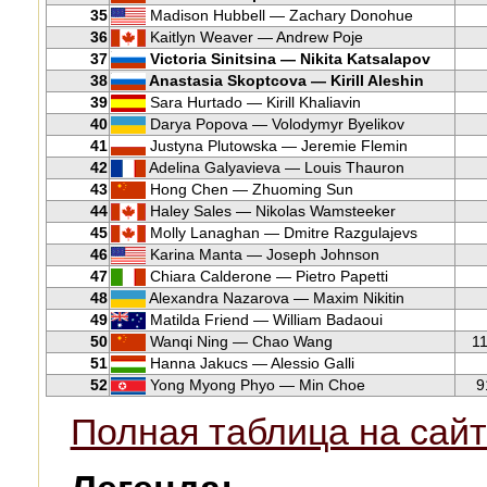
35
Madison Hubbell — Zachary Donohue
36
Kaitlyn Weaver — Andrew Poje
37
Victoria Sinitsina — Nikita Katsalapov
38
Anastasia Skoptcova — Kirill Aleshin
39
Sara Hurtado — Kirill Khaliavin
40
Darya Popova — Volodymyr Byelikov
41
Justyna Plutowska — Jeremie Flemin
42
Adelina Galyavieva — Louis Thauron
43
Hong Chen — Zhuoming Sun
44
Haley Sales — Nikolas Wamsteeker
45
Molly Lanaghan — Dmitre Razgulajevs
46
Karina Manta — Joseph Johnson
47
Chiara Calderone — Pietro Papetti
48
Alexandra Nazarova — Maxim Nikitin
49
Matilda Friend — William Badaoui
50
Wanqi Ning — Chao Wang
1
51
Hanna Jakucs — Alessio Galli
52
Yong Myong Phyo — Min Choe
9
Полная таблица на сайт