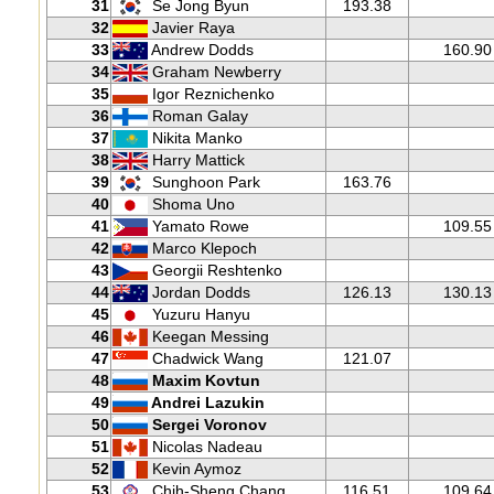
31
Se Jong Byun
193.38
32
Javier Raya
33
Andrew Dodds
160.90
34
Graham Newberry
35
Igor Reznichenko
36
Roman Galay
37
Nikita Manko
38
Harry Mattick
39
Sunghoon Park
163.76
40
Shoma Uno
41
Yamato Rowe
109.55
42
Marco Klepoch
43
Georgii Reshtenko
44
Jordan Dodds
126.13
130.13
45
Yuzuru Hanyu
46
Keegan Messing
47
Chadwick Wang
121.07
48
Maxim Kovtun
49
Andrei Lazukin
50
Sergei Voronov
51
Nicolas Nadeau
52
Kevin Aymoz
53
Chih-Sheng Chang
116.51
109.64