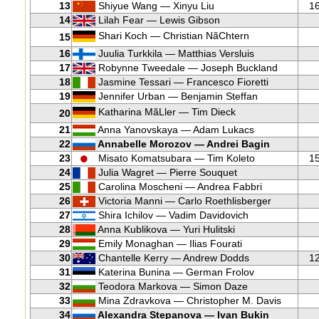
13
Shiyue Wang — Xinyu Liu
1
14
Lilah Fear — Lewis Gibson
Shari Koch — Christian NãChtern
15
16
Juulia Turkkila — Matthias Versluis
17
Robynne Tweedale — Joseph Buckland
18
Jasmine Tessari — Francesco Fioretti
19
Jennifer Urban — Benjamin Steffan
Katharina MãLler — Tim Dieck
20
21
Anna Yanovskaya — Adam Lukacs
22
Annabelle Morozov — Andrei Bagin
23
Misato Komatsubara — Tim Koleto
1
24
Julia Wagret — Pierre Souquet
25
Carolina Moscheni — Andrea Fabbri
26
Victoria Manni — Carlo Roethlisberger
27
Shira Ichilov — Vadim Davidovich
28
Anna Kublikova — Yuri Hulitski
29
Emily Monaghan — Ilias Fourati
30
Chantelle Kerry — Andrew Dodds
1
31
Katerina Bunina — German Frolov
32
Teodora Markova — Simon Daze
33
Mina Zdravkova — Christopher M. Davis
34
Alexandra Stepanova — Ivan Bukin