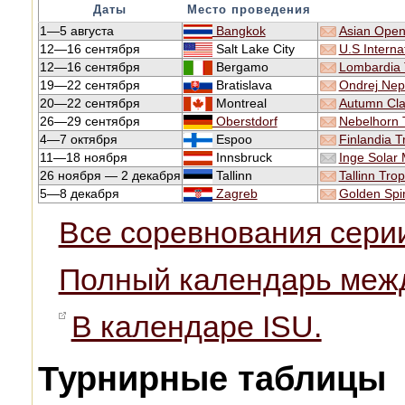
Даты
Место проведения
1—5 августа
Bangkok
Asian Open
12—16 сентября
Salt Lake City
U.S Interna
12—16 сентября
Bergamo
Lombardia 
19—22 сентября
Bratislava
Ondrej Nep
20—22 сентября
Montreal
Autumn Clas
26—29 сентября
Oberstdorf
Nebelhorn 
4—7 октября
Espoo
Finlandia T
11—18 ноября
Innsbruck
Inge Solar 
26 ноября — 2 декабря
Tallinn
Tallinn Tro
5—8 декабря
Zagreb
Golden Spi
Все соревнования сери
Полный календарь межд
В календаре ISU.
Турнирные таблицы