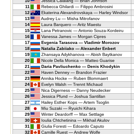
10
Jessica Calalang — Brian Johnson
11
Rebecca Ghilardi — Filippo Ambrosini
12
Ekaterina Alexandrovskaya — Harley Windsor
13
Audrey Lu — Misha Mitrofanov
14
Laura Barquero — Aritz Maestu
15
Lana Petranovic — Antonio Souza-Kordeiru
16
Vanessa James — Morgan Cipres
17
Evgenia Tarasova — Vladimir Morozov
18
Natalia Zabiiako — Alexander Enbert
19
Zhansaya Adykhanova — Abish Baytkanov
20
Nicole Della Monica — Matteo Guarise
21
Daria Pavliuchenko — Denis Khodykin
22
Haven Denney — Brandon Frazier
23
Annika Hocke — Ruben Blommaert
24
Evelyn Walsh — Trennt Michaud
25
Nica Digerness — Danny Neudecker
26
Jessica Pfund — Joshua Santillan
27
Hailey Esther Kops — Artem Tsoglin
28
Miu Suzaki — Ryuichi Kihara
29
Winter Deardorff — Max Settlage
30
Ioulia Chtchetinina — Mikhail Akulov
31
Giulia Foresti — Edoardo Caputo
32
Camille Ruest — Andrew Wolfe