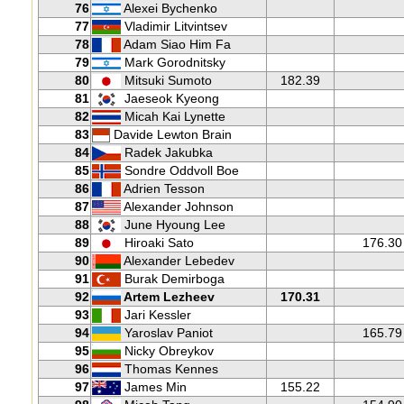
76
Alexei Bychenko
77
Vladimir Litvintsev
78
Adam Siao Him Fa
79
Mark Gorodnitsky
80
Mitsuki Sumoto
182.39
81
Jaeseok Kyeong
82
Micah Kai Lynette
83
Davide Lewton Brain
84
Radek Jakubka
85
Sondre Oddvoll Boe
86
Adrien Tesson
87
Alexander Johnson
88
June Hyoung Lee
89
Hiroaki Sato
176.30
90
Alexander Lebedev
91
Burak Demirboga
92
Artem Lezheev
170.31
93
Jari Kessler
94
Yaroslav Paniot
165.79
95
Nicky Obreykov
96
Thomas Kennes
97
James Min
155.22