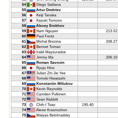
54
Diego Saldana
55
Artur Dmitriev
56
Keiji Tanaka
57
Kazuki Tomono
58
Alexey Erokhov
59
Nam Nguyen
213.52
60
Paul Fentz
61
Michal Brezina
208.27
62
Bennet Toman
63
Irakli Maysuradze
64
Jimmy Ma
206.10
65
Roman Savosin
66
Ryuju Hino
67
Julian Zhi Jie Yee
68
Tomoki Hiwatashi
69
Konstantin Miliukov
70
Kevin Reynolds
71
Camden Pulkinen
72
Sean Rabbitt
73
Chih-I Tsao
195.40
74
Alexei Krasnozhon
75
Matyas Belohradsky