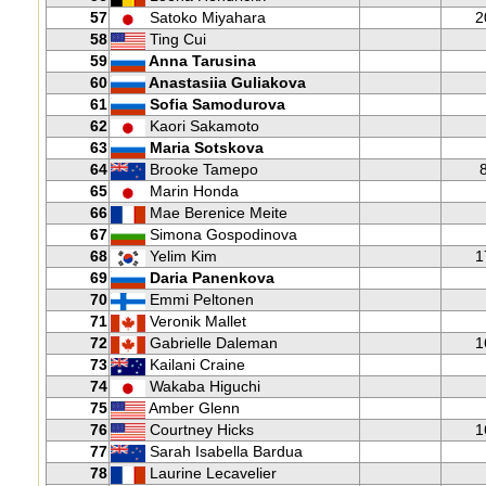
57
Satoko Miyahara
2
58
Ting Cui
59
Anna Tarusina
60
Anastasiia Guliakova
61
Sofia Samodurova
62
Kaori Sakamoto
63
Maria Sotskova
64
Brooke Tamepo
65
Marin Honda
66
Mae Berenice Meite
67
Simona Gospodinova
68
Yelim Kim
1
69
Daria Panenkova
70
Emmi Peltonen
71
Veronik Mallet
72
Gabrielle Daleman
1
73
Kailani Craine
74
Wakaba Higuchi
75
Amber Glenn
76
Courtney Hicks
1
77
Sarah Isabella Bardua
78
Laurine Lecavelier