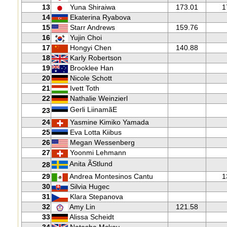
13
Yuna Shiraiwa
173.01
1
14
Ekaterina Ryabova
15
Starr Andrews
159.76
16
Yujin Choi
17
Hongyi Chen
140.88
18
Karly Robertson
19
Brooklee Han
20
Nicole Schott
21
Ivett Toth
22
Nathalie Weinzierl
Gerli LiinamãE
23
24
Yasmine Kimiko Yamada
25
Eva Lotta Kiibus
26
Megan Wessenberg
27
Yoonmi Lehmann
Anita ÃStlund
28
29
Andrea Montesinos Cantu
1
30
Silvia Hugec
31
Klara Stepanova
32
Amy Lin
121.58
33
Alissa Scheidt