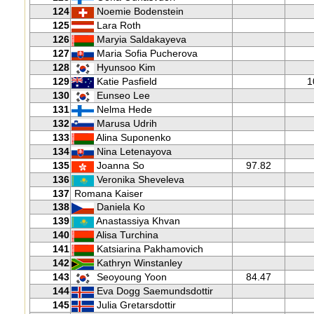
124
Noemie Bodenstein
125
Lara Roth
126
Maryia Saldakayeva
127
Maria Sofia Pucherova
128
Hyunsoo Kim
129
Katie Pasfield
1
130
Eunseo Lee
131
Nelma Hede
132
Marusa Udrih
133
Alina Suponenko
134
Nina Letenayova
135
Joanna So
97.82
136
Veronika Sheveleva
137
Romana Kaiser
138
Daniela Ko
139
Anastassiya Khvan
140
Alisa Turchina
141
Katsiarina Pakhamovich
142
Kathryn Winstanley
143
Seoyoung Yoon
84.47
144
Eva Dogg Saemundsdottir
145
Julia Gretarsdottir