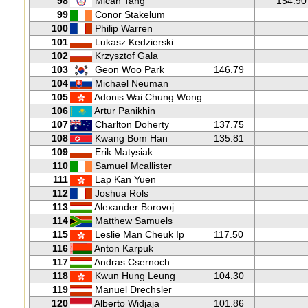
98
Micah Tang
154.90
99
Conor Stakelum
100
Philip Warren
101
Lukasz Kedzierski
102
Krzysztof Gala
103
Geon Woo Park
146.79
104
Michael Neuman
105
Adonis Wai Chung Wong
106
Artur Panikhin
107
Charlton Doherty
137.75
108
Kwang Bom Han
135.81
109
Erik Matysiak
110
Samuel Mcallister
111
Lap Kan Yuen
112
Joshua Rols
113
Alexander Borovoj
114
Matthew Samuels
115
Leslie Man Cheuk Ip
117.50
116
Anton Karpuk
117
Andras Csernoch
118
Kwun Hung Leung
104.30
119
Manuel Drechsler
120
Alberto Widjaja
101.86