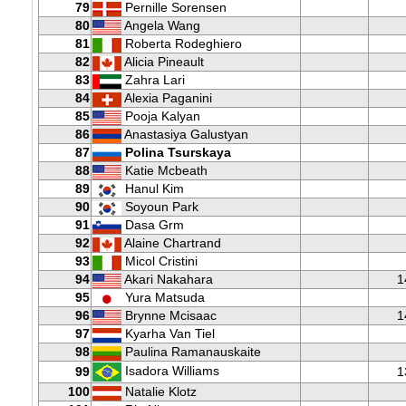
79
Pernille Sorensen
80
Angela Wang
81
Roberta Rodeghiero
82
Alicia Pineault
83
Zahra Lari
84
Alexia Paganini
85
Pooja Kalyan
86
Anastasiya Galustyan
87
Polina Tsurskaya
88
Katie Mcbeath
89
Hanul Kim
90
Soyoun Park
91
Dasa Grm
92
Alaine Chartrand
93
Micol Cristini
94
Akari Nakahara
1
95
Yura Matsuda
96
Brynne Mcisaac
1
97
Kyarha Van Tiel
98
Paulina Ramanauskaite
Isadora Williams
99
1
100
Natalie Klotz