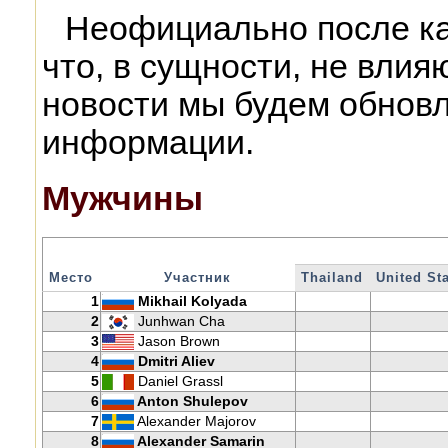
Неофициально после каж
что, в сущности, не влия
новости мы будем обновл
информации.
Мужчины
Место
Участник
Thailand
United St
1
Mikhail Kolyada
2
Junhwan Cha
3
Jason Brown
4
Dmitri Aliev
5
Daniel Grassl
6
Anton Shulepov
7
Alexander Majorov
8
Alexander Samarin