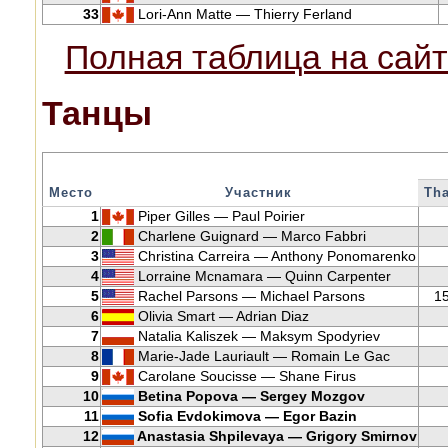
33
Lori-Ann Matte — Thierry Ferland
Полная таблица на сайт
Танцы
Место
Участник
Tha
1
Piper Gilles — Paul Poirier
2
Charlene Guignard — Marco Fabbri
3
Christina Carreira — Anthony Ponomarenko
4
Lorraine Mcnamara — Quinn Carpenter
5
Rachel Parsons — Michael Parsons
1
6
Olivia Smart — Adrian Diaz
7
Natalia Kaliszek — Maksym Spodyriev
8
Marie-Jade Lauriault — Romain Le Gac
9
Carolane Soucisse — Shane Firus
10
Betina Popova — Sergey Mozgov
11
Sofia Evdokimova — Egor Bazin
12
Anastasia Shpilevaya — Grigory Smirnov