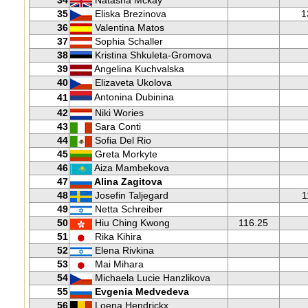
34
Natasha Mckay
35
Eliska Brezinova
1
36
Valentina Matos
37
Sophia Schaller
38
Kristina Shkuleta-Gromova
39
Angelina Kuchvalska
40
Elizaveta Ukolova
Antonina Dubinina
41
42
Niki Wories
43
Sara Conti
44
Sofia Del Rio
45
Greta Morkyte
46
Aiza Mambekova
47
Alina Zagitova
48
Josefin Taljegard
1
49
Netta Schreiber
50
Hiu Ching Kwong
116.25
51
Rika Kihira
52
Elena Rivkina
53
Mai Mihara
54
Michaela Lucie Hanzlikova
55
Evgenia Medvedeva
56
Loena Hendrickx