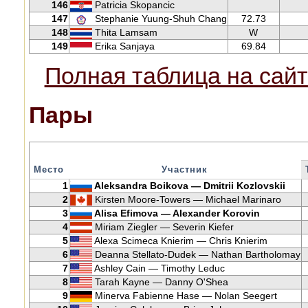
146
Patricia Skopancic
147
Stephanie Yuung-Shuh Chang
72.73
148
Thita Lamsam
W
149
Erika Sanjaya
69.84
Полная таблица на сайт
Пары
Место
Участник
1
Aleksandra Boikova — Dmitrii Kozlovskii
2
Kirsten Moore-Towers — Michael Marinaro
3
Alisa Efimova — Alexander Korovin
4
Miriam Ziegler — Severin Kiefer
5
Alexa Scimeca Knierim — Chris Knierim
6
Deanna Stellato-Dudek — Nathan Bartholomay
7
Ashley Cain — Timothy Leduc
8
Tarah Kayne — Danny O'Shea
9
Minerva Fabienne Hase — Nolan Seegert