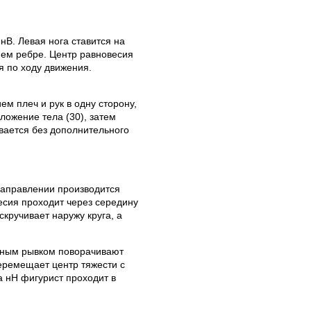
нВ. Левая нога ставится на
нем ребре. Центр равновесия
я по ходу движения.
м плеч и рук в одну сторону,
ожение тела (30), затем
ивается без дополнительного
направлении производится
весия проходит через середину
скручивает наружу круга, а
ичным рывком поворачивают
перемещает центр тяжести с
 нН фигурист проходит в