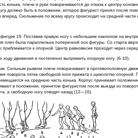
 конька, плечи и руки поворачиваются до отказа к центру основно
ругу должно быть в положении, которое фигурист принял после пово
 вперед. Скольжение по всему кругу происходит на средней части 
в.фигуре 19. Поставив правую ногу с небольшим наклоном на внут
ния плеч была параллельна поперечной оси фигуры. Со старта вер
о приближается к опорной. Центр равновесия проходит через серед
по ходу движения и постепенно выпрямить опорную ногу. (6-10).
ым. Сильным рывком плечи поворачивают в противоположную движ
мя поворота пятка свободной ноги прижата к щиколотке опорной. 
ремещается на среднюю часть конька. Корпус принимает положение 
вают в положении, принятом фигуристом после выезда из поворота
га, а свободную ногу отводят назад (12—15).