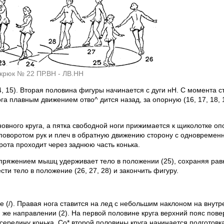
ыкрюк № 22 ПР.ВН - ЛВ.НН
15). Вторая половина фигуры начинается с дуги нН. С момента ст
 плавным движением отво^ дится назад, за опорную (16, 17, 18, 
овного круга, а пятка свободной ноги прижимается к щиколотке оп
поворотом рук и плеч в обратную движению сторону с одновремен
рота проходит через заднюю часть конька.
апряжением мышц удерживает тело в положении (25), сохраняя рав
ти тело в положение (26, 27, 28) и закончить фигуру.
е (/). Правая нога ставится на лед с небольшим наклоном на внут
же направлении (2). На первой половине круга верхний пояс повер
 середину конька. Со* второй половины круга начинается подготовк