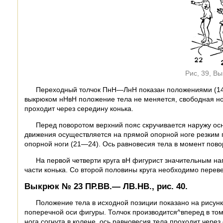
Рис, 39, В
Переходный толчок ПнН—ЛнН показан положениями (14, 
выкрюком нНвН положение тела не меняется, свободная нога
проходит через середину конька.
Перед поворотом верхний пояс скручивается наружу осн
движения осуществляется на прямой опорной ноге резким 
опорной ноги (21—24). Ось равновесия тела в момент пово
На первой четверти круга вН фигурист значительным н
части конька. Со второй половины круга необходимо перевес
Выкрюк № 23 ПР.ВВ.— ЛВ.НВ., рис. 40.
Положение тела в исходной позиции показано на рисунк
поперечной оси фигуры. Толчок производится^вперед в том 
нога согнута в колене, ось равновесия тела проходит через