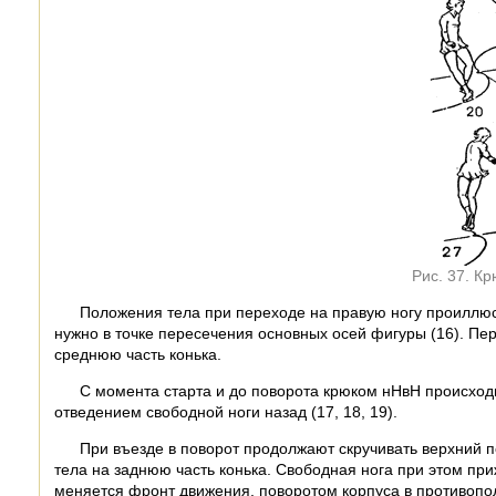
Рис. 37. К
Положения тела при переходе на правую ногу проиллюст
нужно в точке пересечения основных осей фигуры (16). Пе
среднюю часть конька.
С момента старта и до поворота крюком нНвН происход
отведением свободной ноги назад (17, 18, 19).
При въезде в поворот продолжают скручивать верхний 
тела на заднюю часть конька. Свободная нога при этом при
меняется фронт движения, поворотом корпуса в противополо