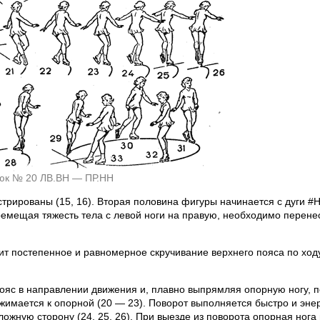
рюк № 20 ЛВ.ВН — ПР.НН
рированы (15, 16). Вторая половина фигуры начинается с дуги #Н
ремещая тяжесть тела с левой ноги на правую, необходимо перене
ит постепенное и равномерное скручивание верхнего пояса по хо
пояс в направлении движения и, плавно выпрямляя опорную ногу, 
жимается к опорной (20 — 23). Поворот выполняется быстро и энер
жную сторону (24, 25, 26). При выезде из поворота опорная нога 