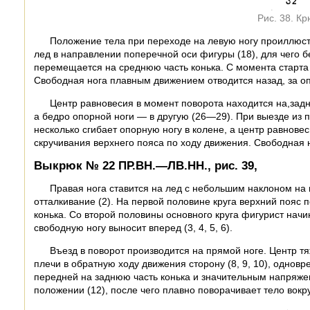
Рис. 38. К
Положение тела при переходе на левую ногу проиллюстри
лед в направлении поперечной оси фигуры (18), для чего 
перемещается на среднюю часть конька. С момента старта 
Свободная нога плавным движением отводится назад, за о
Центр равновесия в момент поворота находится на,задне
а бедро опорной ноги — в другую (26—29). При выезде из
несколько сгибает опорную ногу в колене, а центр равнове
скручивания верхнего пояса по ходу движения. Свободная 
Выкрюк № 22 ПР.ВН.—ЛВ.НН., рис. 39,
Правая нога ставится на лед с небольшим наклоном на
отталкивание (2). На первой половине круга верхний пояс п
конька. Со второй половины основного круга фигурист начин
свободную ногу выносит вперед (3, 4, 5, 6).
Въезд в поворот производится на прямой ноге. Центр т
плечи в обратную ходу движения сторону (8, 9, 10), однов
передней на заднюю часть конька и значительным напряже
положении (12), после чего плавно поворачивает тело вокру