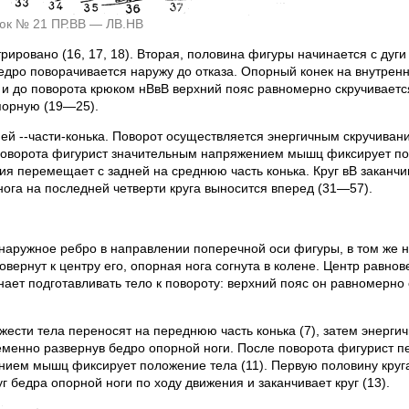
рюк № 21 ПР.ВВ — ЛВ.НВ
ровано (16, 17, 18). Вторая, половина фигуры начинается с дуги 
бедро поворачивается наружу до отказа. Опорный конек на внутрен
и до поворота крюком нВвВ верхний пояс равномерно скручиваетс
порную (19—25).
й --части-конька. Поворот осуществляется энергичным скручивание
 поворота фигурист значительным напряжением мышц фиксирует пол
сия перемещает с задней на среднюю часть конька. Круг вВ заканч
нога на последней четверти круга выносится вперед (31—57).
 наружное ребро в направлении поперечной оси фигуры, в том же 
овернут к центру его, опорная нога согнута в колене. Центр равно
ает подготавливать тело к повороту: верхний пояс он равномерно 
яжести тела переносят на переднюю часть конька (7), затем энерг
ременно развернув бедро опорной ноги. После поворота фигурист 
нием мышц фиксирует положение тела (11). Первую половину круга
г бедра опорной ноги по ходу движения и заканчивает круг (13).