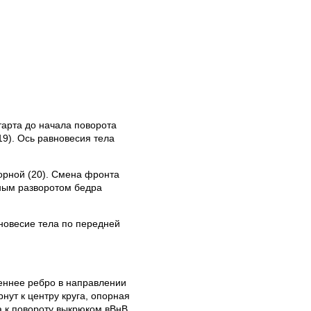
арта до начала поворота
19). Ось равновесия тела
орной (20). Смена фронта
ным разворотом бедра
новесие тела по передней
реннее ребро в направлении
нут к центру круга, опорная
а к повороту выкрюком вВнВ,