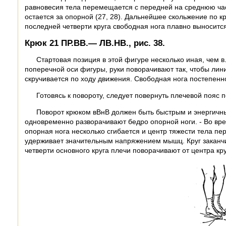
равновесия тела перемещается с передней на среднюю часть
остается за опорной (27, 28). Дальнейшее скольжение по к
последней четверти круга свободная нога плавно выносится
Крюк 21 ПР.ВВ.— ЛВ.НВ., рис. 38.
Стартовая позиция в этой фигуре несколько иная, чем 
поперечной оси фигуры, руки поворачивают так, чтобы ли
скручивается по ходу движения. Свободная нога постепенн
Готовясь к повороту, следует повернуть плечевой пояс 
Поворот крюком вВнВ должен быть быстрым и энергичн
одновременно разворачивают бедро опорной ноги. - Во вре
опорная нога несколько сгибается и центр тяжести тела пе
удерживает значительным напряжением мышц. Круг заканчи
четверти основного круга плечи поворачивают от центра кру