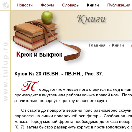
Новости
Форум
Словарь
Книги
Публикации
Главная
→
Книги
→
И
К
рюк и выкрюк
Крюк № 20 ЛВ.ВН. - ПВ.НН., Рис. 37.
еред толчком левая нога ставится на лед в н
производится внутренним ребром конька правой ноги. Полож
значительно повернут к центру основного круга.
От старта до поворота верхний пояс равномерно скручи
параллельна линии поперечной оси фигуры. Свободная но
конька. Перед сменой фронта необходимо до отказа поверн
(6, 7), затем быстро развернуть корпус в противоположную 