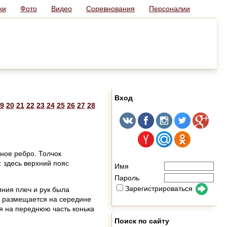
ки
Фото
Видео
Соревнования
Персоналии
Вход
9
20
21
22
23
24
25
26
27
28
ное ребро. Толчок
: здесь верхний пояс
Имя
Пароль
Зарегистрироваться
иния плеч и рук была
я размещается на середине
я на переднюю часть конька
Поиск по сайту