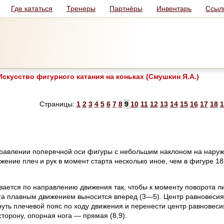
Где кататься
Тренеры
Партнёры
Инвентарь
Ссыл
скусство фигурного катания на коньках (Смушкин Я.А.)
Страницы:
1
2
3
4
5
6
7
8
9
10
11
12
13
14
15
16
17
18
1
аправлении поперечной оси фигуры с небольшим наклоном на наруж
ение плеч и рук в момент старта несколько иное, чем в фигуре 18
вается по направлению движения так, чтобы к моменту поворота л
га плавным движением выносится вперед (3—5). Центр равновеси
уть плечевой пояс по ходу движения и перенести центр равновеси
сторону, опорная нога — прямая (8,9).