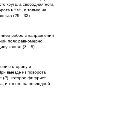
го круга, а свободная нога
рота нНвН, и только на
конька (29—33)..
реннее ребро в направлении
хний пояс равномерно
ину конька (3—5).
ению сторону и
При выезде из поворота
(//), которое фигурист
, и только на последней