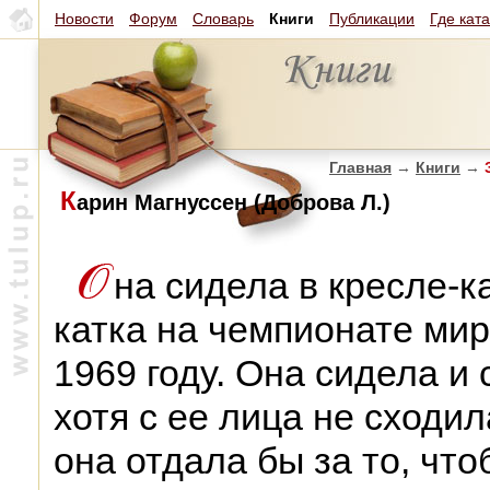
Новости
Форум
Словарь
Книги
Публикации
Где кат
Главная
→
Книги
→
З
К
арин Магнуссен (Доброва Л.)
на сидела в кресле-к
катка на чемпионате мир
1969 году. Она сидела и
хотя с ее лица не сходил
она отдала бы за то, что