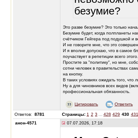
безумие?
Это разве безумие? Это только нача
Безумие будет, когда полпланеты на
счётчиком Гейгера под подушкой и в
И не говорите мне, что это соверше
И я вполне допускаю, что в самое 
поучаствует в репетиции всего этого
Простите за "политику", но мне, собс
сотни человек в правительствах са
на кнопку.
В таких условиях ожидать того, что 
Ну а для чиновников всех видов (вк
профессиональная обязанность.
Цитировать
Ответить
Ответов:
8781
Страницы:
1
2
3
…
428
429
430
43
анон-4571
07.07.2026, 17:18