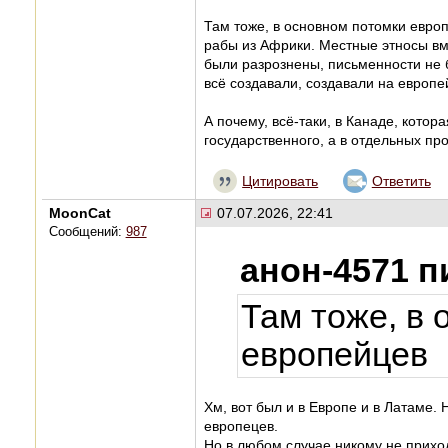
Там тоже, в основном потомки евро
рабы из Африки. Местные этносы вм
были разрознены, письменности не 
всё создавали, создавали на европе
А почему, всё-таки, в Канаде, котор
государственного, а в отдельных п
Цитировать
Ответить
MoonCat
07.07.2026, 22:41
Сообщений:
987
анон-4571 п
Там тоже, в 
европейцев
Хм, вот был и в Европе и в Латаме. 
европецев.
Но в любом случае никому не прихо