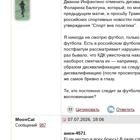
Джанни Инфантино отменить дисква
Фоларина Балогуна, который, по мн
предыдущем матче, и просьбу Трамп
российских спортивных новостях пов
утверждения "Спорт вне политики".
Я никогда не смотрю футбол, только
футбола. Есть в российском футбол
постфактум рассматривает нарушени
раз бывало, что КДК ужесточала нак
наоборот, смягчала их — например,
образом дисквалификацию на следу
дисквалификацию (после просмотра 
же самое бревно в глазу.
Те, кто постоянно следит за футбо
воспоминания?
Цитировать
Ответить
MoonCat
07.07.2026, 18:06
Сообщений:
987
анон-4571
Если честно я всех боюсь) В ряде с