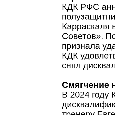
КДК РФС анн
полузащитни
Карраскаля 
Советов». По
признала уд
КДК удовлет
снял дисква
Смягчение 
В 2024 году 
дисквалифик
тренеру Евг