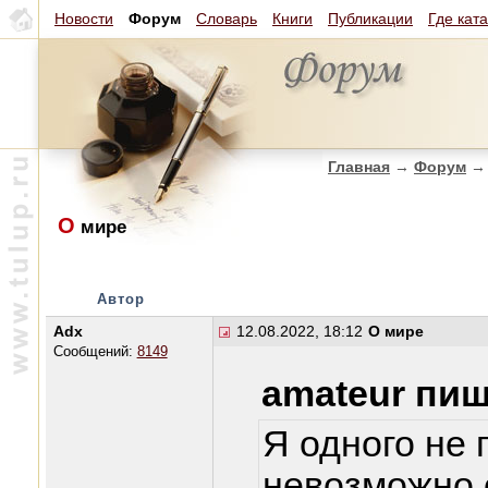
Новости
Форум
Словарь
Книги
Публикации
Где кат
Главная
→
Форум
→
О
мире
Автор
Adx
12.08.2022, 18:12
О мире
Сообщений:
8149
amateur пиш
Я одного не
невозможно 