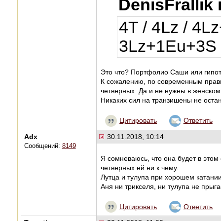
DenisFrallik
4T / 4Lz / 4Lz
3Lz+1Eu+3S /
Это что? Портфолио Саши или гипо
К сожалению, по современным прави
четверных. Да и не нужны в женско
Никаких сил на транзишены не остан
Цитировать
Ответить
Adx
30.11.2018, 10:14
Сообщений:
8149
Я сомневаюсь, что она будет в этом
четверных ей ни к чему.
Лутца и тулупа при хорошем катании 
Аня ни трикселя, ни тулупа не прыга
Цитировать
Ответить