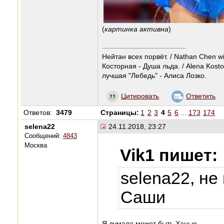
(
картинка активна
)
Нейтан всех порвёт. / Nathan Chen wi
Косторная - Душа льда. / Alena Kosto
лучшая "Лебедь" - Алиса Лозко.
Цитировать
Ответить
Ответов:
3479
Страницы:
1
2
3
4
5
6
…
173
174
selena22
24.11.2018, 23:27
Сообщений:
4843
Москва
Vik1 пишет:
selena22, не
Саши
Я думала может быть Ханью.