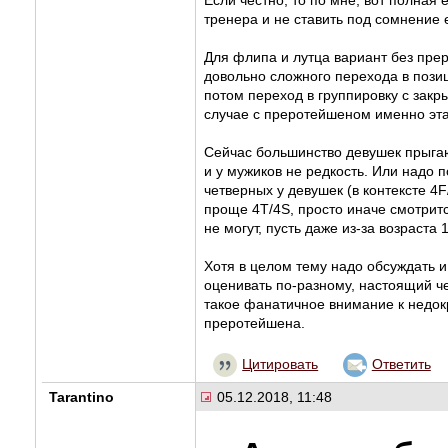
Если честно, то по мне, вот полная 
тренера и не ставить под сомнение 
Для флипа и лутца вариант без прер
довольно сложного перехода в пози
потом переход в группировку с закр
случае с преротейшеном именно эта
Сейчас большинство девушек прыгают
и у мужиков не редкость. Или надо 
четверных у девушек (в контексте 4F
проще 4T/4S, просто иначе смотрится
не могут, пусть даже из-за возраста 1
Хотя в целом тему надо обсуждать и
оценивать по-разному, настоящий ч
такое фанатичное внимание к недокр
преротейшена.
Цитировать
Ответить
Tarantino
05.12.2018, 11:48