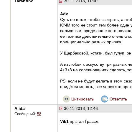
Tarantino
30.11.2018, 11:00
Adx
Суть не в том, чтобы выиграть, а что
ЮЧМ того не стоит, тем более один 
сальховым, вроде она с него начинал
её технике действительно очень близ
принципиально разных прыжка.
У Щербаковой, кстати, был тулуп, он
А из любви к искусству три разных 
4+3+3 на соревнованиях сделать, то
PS: если не будут делать в этом сез
придётся менять, все через это прох
Цитировать
Ответить
Alida
30.11.2018, 12:46
Сообщений:
58
Vik1
прыгал Грассл.