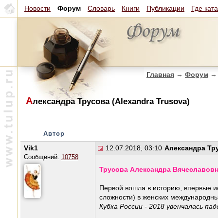
Новости
Форум
Словарь
Книги
Публикации
Где кат
Главная
→
Форум
→
А
лександра Трусова (Alexandra Trusova)
Автор
Vik1
12.07.2018, 03:10
Александра Тру
Сообщений:
10758
Трусова Александра Вячеславовн
Первой вошла в историю, впервые и
сложности) в женских международны
Кубка России - 2018 увенчалась па