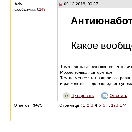
Adx
06.12.2018, 00:57
Сообщений:
8149
Антиюнабот
Какое вообщ
Тема настолько заезженная, что нич
Можно только повторяться.
Тем не менее этот вопрос все равн
и расходятся ... до очередного упом
Цитировать
Ответить
Ответов:
3479
Страницы:
1
2
3
4
5
6
…
173
174