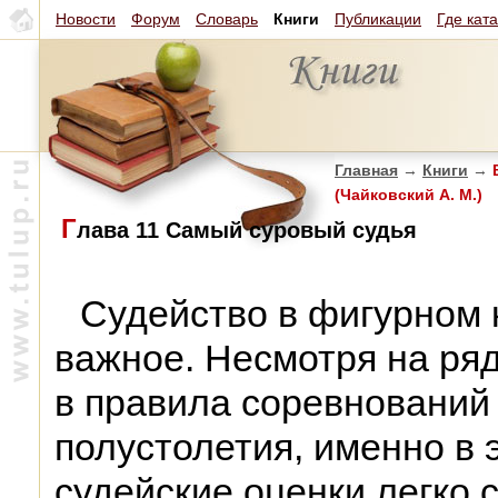
Новости
Форум
Словарь
Книги
Публикации
Где кат
Главная
→
Книги
→
В
(Чайковский А. М.)
Г
лава 11 Самый суровый судья
Судейство в фигурном 
важное. Несмотря на ря
в правила соревнований 
полустолетия, именно в 
судейские оценки легко 