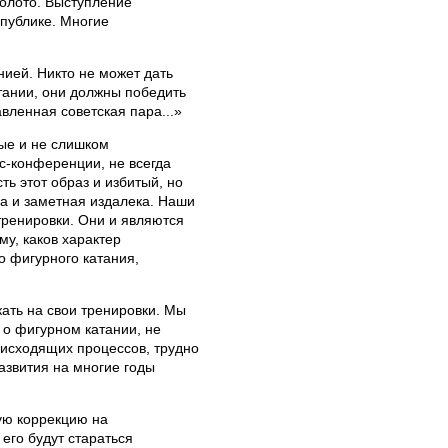
золото. Выступление
 публике. Многие
нией. Никто не может дать
атании, они должны победить
вленная советская пара...»
ые и не слишком
с-конференции, не всегда
ть этот образ и избитый, но
а и заметная издалека. Наши
тренировки. Они и являются
у, каков характер
о фигурного катания,
кать на свои тренировки. Мы
 о фигурном катании, не
роисходящих процессов, трудно
азвития на многие годы
ую коррекцию на
его будут стараться