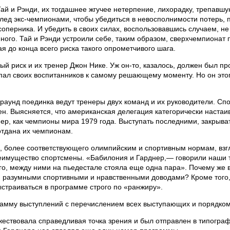
Тай и Рэнди, их тогдашнее жгучее нетерпение, лихорадку, трепавш
 лед экс-чемпионами, чтобы убедиться в невосполнимости потерь,
оперника. И убедить в своих силах, воспользовавшись случаем, не 
ного. Тай и Рэнди устроили себе, таким образом, сверхчемпионат 
я до конца всего риска такого опрометчивого шага.
й риск и их тренер Джон Нике. Уж он-то, казалось, должен был п
пал своих воспитанников к самому решающему моменту. Но он этого
аунд поединка ведут тренеры двух команд и их руководители. Спо
ен. Выясняется, что американская делегация категорически настаи
р, как чемпионы мира 1979 года. Выступать последними, закрыват
отдана их чемпионам.
о, более соответствующего олимпийским и спортивным нормам, взг
еимущество спортсмены. «Бабилония и Гарднер,— говорили наши 
го, между ними на пьедестале стояла еще одна пара». Почему же 
 разумными спортивными и нравственными доводами? Кроме того, 
страиваться в программе строго по «ранжиру».
рамму выступлений с перечислением всех выступающих и порядком
жествовала справедливая точка зрения и был отправлен в типогра