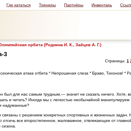
Где кататься
Тренеры
Партнёры
Инвентарь
Ссыл
лимпийская орбита (Роднина И. К., Зайцев А. Г.)
а-3
Страницы:
1
сихическая атака отбита * Непрошеная слеза * Браво, Тихонов! * Р
н был для нас самым трудным,— значит не сказать ничего. Хотя, в
ышать и читать? Иногда мы с легкостью необычайной манипулируем
ли надуманные?
ли связаны с решением конкретных спортивных и жизненных задач.
 отсечь все второстепенное, маловажное, отвлекающее от главной
 сезона.