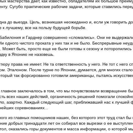
емых мастерства дает, как известно, обладателям их большое преи
енту. Сугубо практические рабочие задачи, которые ставились пере
дна до выезда. Цель, возникшая неожиданно и, если уж говорить до 
е к лучшему, все на пользу будущей борьбе.
то Бабилония и Гарднер совершенно «сломались». Они не выдержал
и одного чистого проката у них так и не было. Беспрерывные неу
Может быть, просто еще не были готовы к сезону и поторопились 
ездку в Японию не назовешь.
ру права не имеет. Не та ответственность у него. Не тот с него 
ом. Эталоном. После турне по Японии, думается, для многих стало 
оторый так форсированно готовили американцы, пытаясь искусств
е главное заключалось в том, что мы почувствовали возвращение бы
ость всех наших действий, органичность решений помогали спокой
село, азартно. Каждый следующий шаг, приближавший нас к лучшей 
ейших соревнованиях...
го из главных помощников наших, без которого этот труд стал бы
ие добрых тринадцати лет он собирал все вырезки о ее выступлен
стол, оказались горы документов и масса информации, о которой м