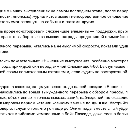
ация о наших выступлениях на самом последнем этапе, после пере
стности, японских) журналистов имеют непосредственное отношение
ель смог взглянуть на события и глазами других.
овь продемонстрировали сложнейшие элементы — поддержки, прыж
стера готовы бороться за высшие награды предстоящей олимпийской
ичного перерыва, катались на немыслимой скорости, показали уди
тов».
ились показательные: «Нынешние выступления, особенно мастеров 
о рода прикидкой сил перед зимней Олимпиадой-80. Выступившие п
лей своим великолепным катанием и, если судить по восторженной
ндарю, а кажется, за целую вечность до нашей поездки в Японию —
знакомились во время вынужденного перерыва с обзором прессы, 
х, объективных и точных высказываний, наблюдений, но оказались
в мировом парном катании кое-кому явно не по ду- ■ ше. Австрийс
вергал слухи о том, что j он еще до Олимпиады вместе с Тай уйд
стать олимпийскими чемпионами в Лейк-Плэсиде, даже если в больш