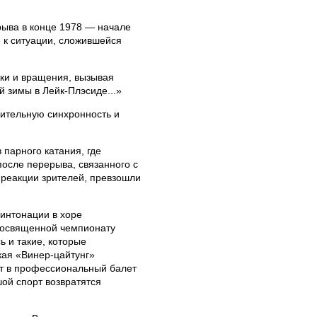
рыва в конце 1978 — начале
 к ситуации, сложившейся
ки и вращения, вызывая
 зимы в Лейк-Плэсиде...»
вительную синхронность и
парного катания, где
осле перерыва, связанного с
 реакции зрителей, превзошли
 интонации в хоре
посвященной чемпионату
 и такие, которые
кая «Винер-цайтунг»
ет в профессиональный балет
ой спорт возвратятся