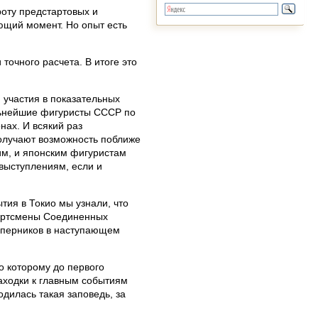
роту предстартовых и
ющий момент. Но опыт есть
точного расчета. В итоге это
 участия в показательных
ильнейшие фигуристы СССР по
ах. И всякий раз
получают возможность поближе
им, и японским фигуристам
выступлениям, если и
тия в Токио мы узнали, что
спортсмены Соединенных
оперников в наступающем
о которому до первого
находки к главным событиям
одилась такая заповедь, за