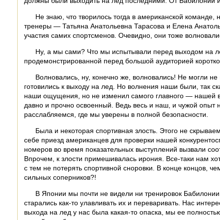
должны были выходить на лед последними. От Бабилонии 
Не знаю, что творилось тогда в американской команде, 
тренеры — Татьяна Анатольевна Тарасова и Елена Анатолье
участия самих спортсменов. Очевидно, они тоже волновали
Ну, а мы сами? Что мы испытывали перед выходом на ле
продемонстрированной перед большой аудиторией коротко
Волновались, ну, конечно же, волновались! Не могли не
готовились к выходу на лед. Но волнения наши были, так с
наши ощущения, но не изменил самого главного — нашей вн
давно и прочно освоенный. Ведь весь и наш, и чужой опыт 
расслабляемся, где мы уверены в полной безопасности.
Была и некоторая спортивная злость. Этого не скрываем
себе приезд американцев для проверки нашей конкурентоспо
номеров во время показательных выступлений вызвали со
Впрочем, к злости примешивалась ирония. Все-таки нам хотел
с тем не потерять спортивной сноровки. В конце концов, че
сильных соперников?!
В Японии мы почти не видели ни тренировок Бабилонии и
старались как-то улавливать их и переваривать. Нас интер
выхода на лед у нас была какая-то опаска, мы ее полность