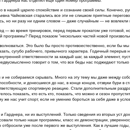
и Гарднера нас отделял еще один номер программы.
но в нашей царило спокойствие и сознание своей силы. Конечно, ру
вна Чайковская старались все эти не слишком приятные переговор
сь, но ни разу ни одним словом — даже случайным — не вовлекли 
д — во время тренировок, перед первым прокатом уже готовой, но
й программы? Перед показом "нескольких частей новой произволь
 волноваться. Это было бы просто противоестественно, если бы мы 
казать, сугубо рабочего, привычного характера. Годичный перерыв 
утренней ответственности за каждый шаг, за каждый элемент, пус
недвусмысленно говорит о том, что все беды нас поджидают только
 и не собираемся скрывать. Много на эту тему мы даже между собо
собности, и донесшиеся до нас, в конце концов, отзвуки бури в ст
ответствующую спортивную реакцию. Стали дополнительным раздра
ось показать, кто есть кто, показать, что можно и сезон пропустит
му же нас учит спорт, если не умению бороться за себя даже в усл
 Гарднера, ни их выступлений. Только сведения из вторых уст дох
есовали только наши программы, класс их демонстрации, уверенност
ю отбросили уже после первого же выступления. Как в лучшие годы