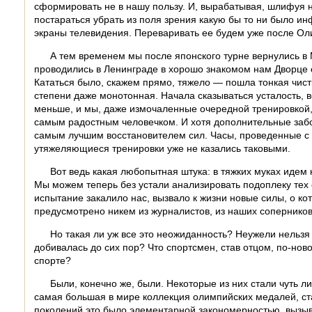
сформировать не в нашу пользу. И, вырабатывая, шлифуя н
постараться убрать из поля зрения какую бы то ни было ин
экраны телевидения. Переваривать ее будем уже после Ол
А тем временем мы после японского турне вернулись в 
проводились в Ленинграде в хорошо знакомом нам Дворце 
Кататься было, скажем прямо, тяжело — пошла тонкая чист
степени даже монотонная. Начала сказываться усталость, 
меньше, и мы, даже измочаленные очередной тренировкой, 
самым радостным человечком. И хотя дополнительные забот
самым лучшим восстановителем сил. Часы, проведенные с н
утяжеляющиеся тренировки уже не казались таковыми.
Вот ведь какая любопытная штука: в тяжких муках идем 
Мы можем теперь без устали анализировать подоплеку тех с
испытание закалило нас, вызвало к жизни новые силы, о ко
предусмотрено никем из журналистов, из наших соперников
Но такая ли уж все это неожиданность? Неужели нельзя
добивалась до сих пор? Что спортсмен, став отцом, по-нов
спорте?
Были, конечно же, были. Некоторые из них стали чуть 
самая большая в мире коллекция олимпийских медалей, ст
поколений это было элементарной закономерностью, вызыв