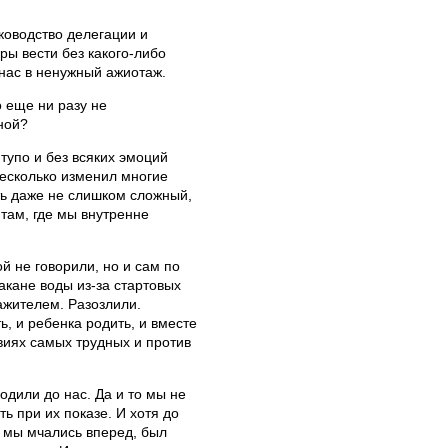
ководство делегации и
ы вести без какого-либо
нас в ненужный ажиотаж.
 еще ни разу не
ной?
тупо и без всяких эмоций
несколько изменил многие
ть даже не слишком сложный,
 там, где мы внутренне
й не говорили, но и сам по
акане воды из-за стартовых
жителем. Разозлили.
ь, и ребенка родить, и вместе
овиях самых трудных и против
одили до нас. Да и то мы не
ь при их показе. И хотя до
, мы мчались вперед, был