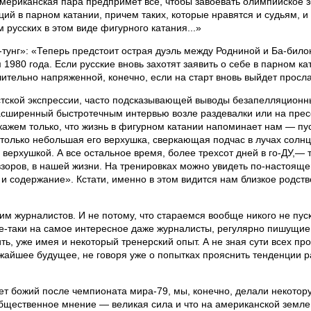
Американская пара предпримет все, чтобы завоевать олимпийское 
ий в парном катании, причем таких, которые нравятся и судьям, и
м русских в этом виде фигурного катания...»
тунг»: «Теперь предстоит острая дуэль между Родниной и Ба-било
 1980 года. Если русские вновь захотят заявить о себе в парном к
ительно напряженной, конечно, если на старт вновь выйдет просла
истской экспрессии, часто подсказывающей выводы безапелляционн
расширенный быстротечным интервью возле раздевалки или на прес
кажем только, что жизнь в фигурном катании напоминает нам — пус
только небольшая его верхушка, сверкающая подчас в лучах солнц
верхушкой. А все остальное время, более трехсот дней в го-ДУ,— 
зоров, в нашей жизни. На тренировках можно увидеть по-настоящем
и содержание». Кстати, именно в этом видится нам близкое родств
дим журналистов. И не потому, что стараемся вообще никого не пус
все-таки на самое интересное даже журналисты, регулярно пишущие
ить, уже имея и некоторый тренерский опыт. А не зная сути всех п
айшее будущее, не говоря уже о попытках прояснить тенденции р
ет божий после чемпионата мира-79, мы, конечно, делали некотор
общественное мнение — великая сила и что на американской земле 