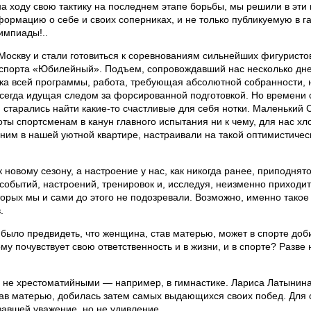
а ходу свою тактику на последнем этапе борьбы, мы решили в эт
формацию о себе и своих соперниках, и не только публикуемую в 
импиады!..
Москву и стали готовиться к соревнованиям сильнейших фигуристо
спорта «Юбилейный». Подъем, сопровождавший нас несколько дней
ка всей программы, работа, требующая абсолютной собранности, не
всегда идущая следом за форсированной подготовкой. Но времени 
старались найти какие-то счастливые для себя нотки. Маленький 
ы спортсменам в канун главного испытания ни к чему, для нас х
им в нашей уютной квартире, настраивали на такой оптимистическ
к новому сезону, а настроение у нас, как никогда ранее, приподня
обытий, настроений, тренировок и, исследуя, неизменно приходить
торых мы и сами до этого не подозревали. Возможно, именно тако
.
 было предвидеть, что женщина, став матерью, может в спорте доб
ому почувствует свою ответственность и в жизни, и в спорте? Разв
ли не хрестоматийными — например, в гимнастике. Лариса Латынина
ав матерью, добилась затем самых выдающихся своих побед. Для 
авшей уважение, но не удивление.