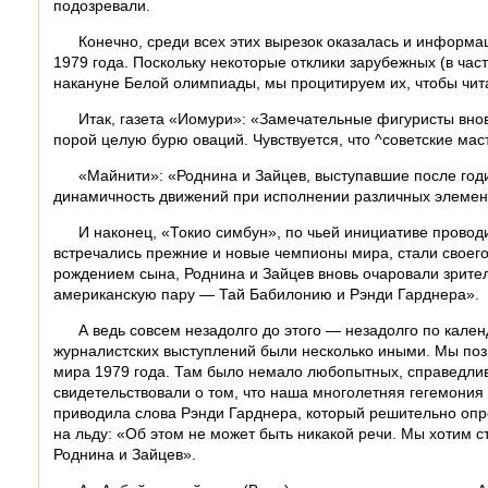
подозревали.
Конечно, среди всех этих вырезок оказалась и информ
1979 года. Поскольку некоторые отклики зарубежных (в ча
накануне Белой олимпиады, мы процитируем их, чтобы читат
Итак, газета «Иомури»: «Замечательные фигуристы вн
порой целую бурю оваций. Чувствуется, что ^советские ма
«Майнити»: «Роднина и Зайцев, выступавшие после год
динамичность движений при исполнении различных элемен
И наконец, «Токио симбун», по чьей инициативе провод
встречались прежние и новые чемпионы мира, стали своег
рождением сына, Роднина и Зайцев вновь очаровали зрите
американскую пару — Тай Бабилонию и Рэнди Гарднера».
А ведь совсем незадолго до этого — незадолго по кале
журналистских выступлений были несколько иными. Мы по
мира 1979 года. Там было немало любопытных, справедливы
свидетельствовали о том, что наша многолетняя гегемония 
приводила слова Рэнди Гарднера, который решительно опро
на льду: «Об этом не может быть никакой речи. Мы хотим 
Роднина и Зайцев».