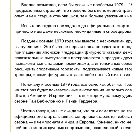
Вполне возможно, если бы сложные проблемы 1979— 1980
предсезонных страстей, что привело бы к непомерной трат
опыт, и чем старше становишься, тем больше уважения к не
Испытание ждало нас задолго до официального старта. П
принесло нам даже несколько неожиданные и спроецирова
Поздней осенью 1979 года мы вместе с несколькими др
выступлениях. Это была не первая наша поездка такого ро
приглашению японской Федерации фигурного катания демон
показательные выступления превращаются в праздник друж
познакомиться с нашими чемпионами, а интенсивные совме
расширить спортивные горизонты, подсказывают новые тво
тренеры, и сами фигуристы отдают себе полный отчет в их 
Поначалу и осенью 1979 года все было как обычно. Праз
на этот раз будут показательные выступления не только с
Штатов Америки. И среди них — к некоторому нашему уди
сезоне Тай Баби-лонию и Рэнди Гарднера.
Честно говоря, мы не ожидали, что они осмелятся на та
официального старта главные соперники стараются избегать
сезона — к чемпионатам мира и Европы. Конечно, никто не 
пей опыт многих крупных спортсменов, накопленный в тече