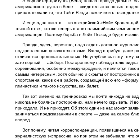
А «Арбайтер-цайтунг» (Вена) пошла гораздо дальше: «
американского дуэта в Вене — свидетельство новых тенденц
приветствовали то, что Тай и Рэнди покончили с господство
И еще одна цитата — из австрийской «Нойе Кронен-цай-
точный ответ, кто же теперь станет олимпийским чемпионом
американцев. Поэтому борьба в Лейк-Плэсиде будет исключ
Правда, здесь, вероятно, надо отдать должное журнал
подкрепленные доказательствами. Взгляд с трибун, даже 
отличается проницательностью. Не углубляясь в эту тему, с
зато верный — айсберг. Постороннему наблюдателю видна 
соревнования, особенно международные, и являются такой 
самым интересным, хотя обычно и скрыты от посторонних в
спортсмена, каков он в работе, создающей всю его «форму 
гимнастики и такого искусства, как балет.
Так вот, именно на тренировках мы почти никогда не ви
никогда не боялись посторонних, нам нечего скрывать. И 
приходили. И не приходят. Об этом один из нас может заяв
заниматься предсказаниями в спорте — даже на самое ближ
вперед.
Вот почему, читая корреспонденции, появившиеся на св
журналистскую экспрессию, но при этом не забывали, что 