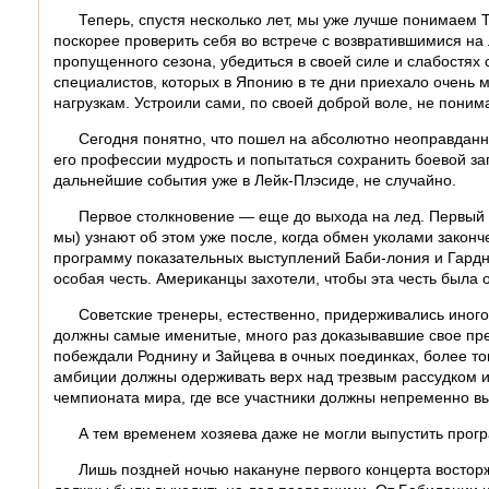
Теперь, спустя несколько лет, мы уже лучше понимаем 
поскорее проверить себя во встрече с возвратившимися на
пропущенного сезона, убедиться в своей силе и слабостях с
специалистов, которых в Японию в те дни приехало очень м
нагрузкам. Устроили сами, по своей доброй воле, не понима
Сегодня понятно, что пошел на абсолютно неоправданны
его профессии мудрость и попытаться сохранить боевой за
дальнейшие события уже в Лейк-Плэсиде, не случайно.
Первое столкновение — еще до выхода на лед. Первый р
мы) узнают об этом уже после, когда обмен уколами законч
программу показательных выступлений Баби-лония и Гардне
особая честь. Американцы захотели, чтобы эта честь была 
Советские тренеры, естественно, придерживались иног
должны самые именитые, много раз доказывавшие свое пр
побеждали Роднину и Зайцева в очных поединках, более то
амбиции должны одерживать верх над трезвым рассудком и
чемпионата мира, где все участники должны непременно вы
А тем временем хозяева даже не могли выпустить прог
Лишь поздней ночью накануне первого концерта востор