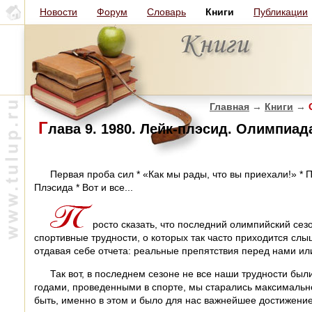
Новости
Форум
Словарь
Книги
Публикации
Главная
→
Книги
→
О
Г
лава 9. 1980. Лейк-плэсид. Олимпиад
Первая проба сил * «Как мы рады, что вы приехали!» * П
Плэсида * Вот и все...
росто сказать, что последний олимпийский сезо
спортивные трудности, о которых так часто приходится сл
отдавая себе отчета: реальные препятствия перед нами и
Так вот, в последнем сезоне не все наши трудности бы
годами, проведенными в спорте, мы старались максимально
быть, именно в этом и было для нас важнейшее достижение