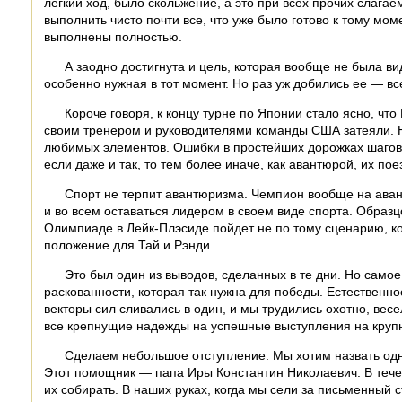
легкий ход, было скольжение, а это при всех прочих слага
выполнить чисто почти все, что уже было готово к тому мом
выполнены полностью.
А заодно достигнута и цель, которая вообще не была ви
особенно нужная в тот момент. Но раз уж добились ее — вс
Короче говоря, к концу турне по Японии стало ясно, ч
своим тренером и руководителями команды США затеяли. Н
любимых элементов. Ошибки в простейших дорожках шагов. 
если даже и так, то тем более иначе, как авантюрой, их по
Спорт не терпит авантюризма. Чемпион вообще на авантю
и во всем оставаться лидером в своем виде спорта. Образц
Олимпиаде в Лейк-Плэсиде пойдет не по тому сценарию, к
положение для Тай и Рэнди.
Это был один из выводов, сделанных в те дни. Но само
раскованности, которая так нужна для победы. Естественн
векторы сил сливались в один, и мы трудились охотно, ве
все крепнущие надежды на успешные выступления на крупн
Сделаем небольшое отступление. Мы хотим назвать одно
Этот помощник — папа Иры Константин Николаевич. В течен
их собирать. В наших руках, когда мы сели за письменный 