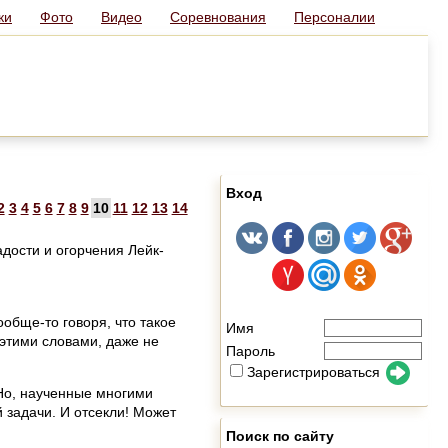
ки
Фото
Видео
Соревнования
Персоналии
Вход
2
3
4
5
6
7
8
9
10
11
12
13
14
адости и огорчения Лейк-
ообще-то говоря, что такое
Имя
 этими словами, даже не
Пароль
Зарегистрироваться
 Но, наученные многими
 задачи. И отсекли! Может
Поиск по сайту