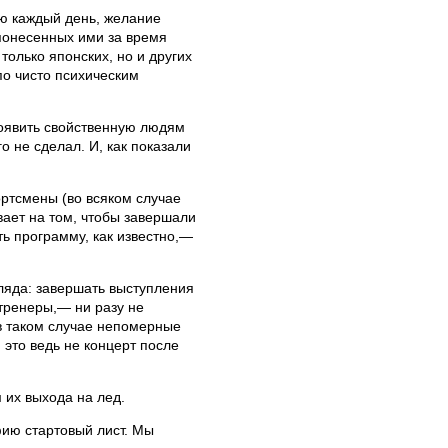
ую каждый день, желание
 понесенных ими за время
только японских, но и других
по чисто психическим
роявить свойственную людям
 не сделал. И, как показали
ртсмены (во всяком случае
вает на том, чтобы завершали
ь программу, как известно,—
ляда: завершать выступления
тренеры,— ни разу не
в таком случае непомерные
это ведь не концерт после
 их выхода на лед.
фию стартовый лист. Мы