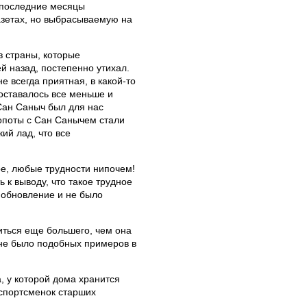
и последние месяцы
газетах, но выбрасываемую на
в страны, которые
 назад, постепенно утихал.
 всегда приятная, в какой-то
оставалось все меньше и
Сан Саныч был для нас
лопоты с Сан Санычем стали
ий лад, что все
тое, любые трудности нипочем!
 к выводу, что такое трудное
е обновление и не было
иться еще большего, чем она
е не было подобных примеров в
, у которой дома хранится
спортсменок старших