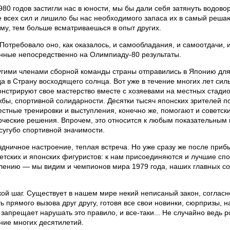
 годов застигли нас в юности, мы бы дали себя затянуть водово
е всех сил и лишило бы нас необходимого запаса их в самый реша
му, тем больше всматриваешься в опыт других.
отребовало оно, как оказалось, и самообладания, и самоотдачи, и 
нные непосредственно на Олимпиаду-80 результаты.
угими членами сборной команды страны отправились в Японию для
да в Страну восходящего солнца. Вот уже в течение многих лет с
стрируют свое мастерство вместе с хозяевами на местных стадион
бы, спортивной солидарности. Десятки тысяч японских зрителей 
стные тренировки и выступления, конечно же, помогают и советск
рческие решения. Впрочем, это относится к любым показательным 
сугубо спортивной значимости.
дничное настроение, теплая встреча. Но уже сразу же после прибы
оветских и японских фигуристов: к нам присоединяются и лучшие 
влению — мы видим и чемпионов мира 1979 года, наших главных с
кой шаг. Существует в нашем мире некий неписаный закон, согласн
 прямого вызова друг другу, готовя все свои новинки, сюрпризы, 
запрещает нарушать это правило, и все-таки... Не случайно ведь р
ние многих десятилетий.