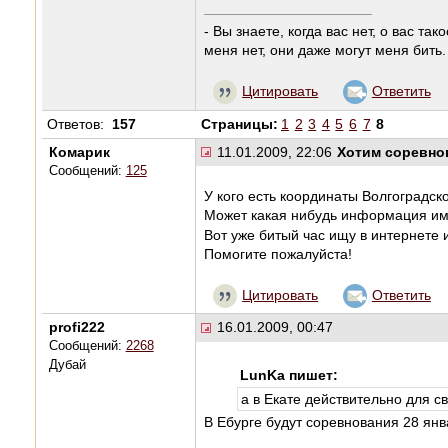
- Вы знаете, когда вас нет, о вас та
меня нет, они даже могут меня бить.
Цитировать
Ответить
Ответов:
157
Страницы:
1
2
3
4
5
6
7
8
Комарик
11.01.2009, 22:06
Хотим соревно
Сообщений:
125
У кого есть координаты Волгоградск
Может какая нибудь информация и
Вот уже битый час ищу в интернете 
Помогите пожалуйста!
Цитировать
Ответить
profi222
16.01.2009, 00:47
Сообщений:
2268
Дубай
LunKa пишет:
а в Екате действительно для с
В Ебурге будут соревнования 28 янв