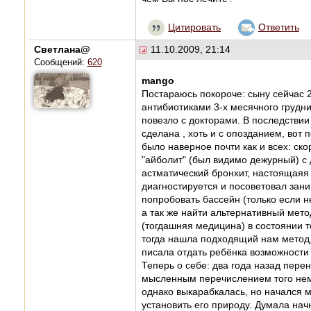
Цитировать
Ответить
Светлана@
11.10.2009, 21:14
Сообщений:
620
mango
Постараюсь покороче: сыну сейчас 2
антибиотиками 3-х месячного грудни
повезло с докторами. В последстви
сделана , хоть и с опозданием, вот 
было наверное почти как и всех: ск
"айболит" (был видимо дежурный) с д
астматический бронхит, настоящаяя 
диагностируется и посоветовал зани
попробовать бассейн (только если н
а так же найти альтернативный метод
(тогдашняя медицина) в состоянии т
тогда нашла подходящий нам метод,
писала отдать ребёнка возможности
Теперь о себе: два года назад пере
мысленным перечислением того нем
однако выкарабкалась, но начался 
установить его природу. Думала нач