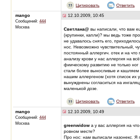
Цитировать
Ответить
mango
12.10.2009, 10:45
Сообщений:
444
Москва
Светлана@
вы написали, что вам ещ
(крупинки, капли)? мы ведь тоже пр
не удавалось снять его, приходилос
нос. Невозможно чувствительный, чу
постоянный аллергич. отек и на что 
анализу крови у нас аллергия на вс
фиическому развитию не только ног 
стали более выносливые и кашляем т
нашим аллергеном (хотя список их у 
вынужднены согласиться на ингаляц
маленькой дозе.
Цитировать
Ответить
mango
12.10.2009, 10:49
Сообщений:
444
Москва
greenwidow
а у вас аллергия на что
ровном месте?
Про нос: нам выписали назонекс. Я 