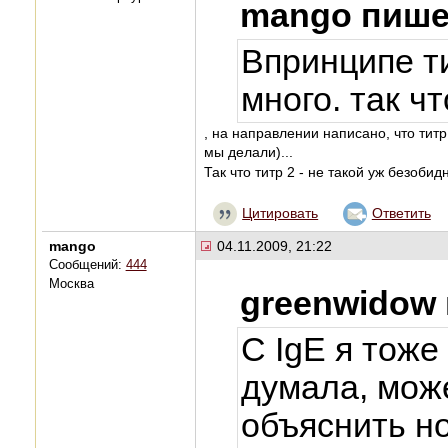
mango пише
Впринципе ти
много. так чт
, на направлении написано, что тит
мы делали)...
Так что титр 2 - не такой уж безоби
Цитировать
Ответить
mango
04.11.2009, 21:22
Сообщений:
444
Москва
greenwidow
С IgE я тоже
думала, мож
объяснить но