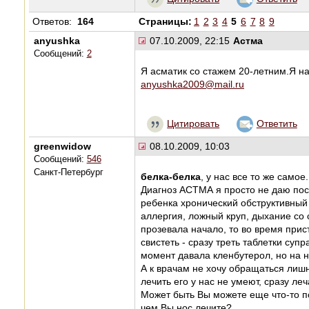
Ответов:
164
Страницы:
1
2
3
4
5
6
7
8
9
anyushka
07.10.2009, 22:15
Астма
Сообщений:
2
Я асматик со стажем 20-летним.Я 
anyushka2009@mail.ru
Цитировать
Ответить
greenwidow
08.10.2009, 10:03
Сообщений:
546
Санкт-Петербург
белка-белка
, у нас все то же самое.
Диагноз АСТМА я просто не даю пост
ребенка хронический обструктивный б
аллергия, ложный круп, дыхание со 
прозевала начало, то во время прист
свистеть - сразу треть таблетки суп
момент давала кленбутерол, но на н
А к врачам не хочу обращаться лишни
лечить его у нас не умеют, сразу леча
Может быть Вы можете еще что-то по
чем Вы нос лечите?