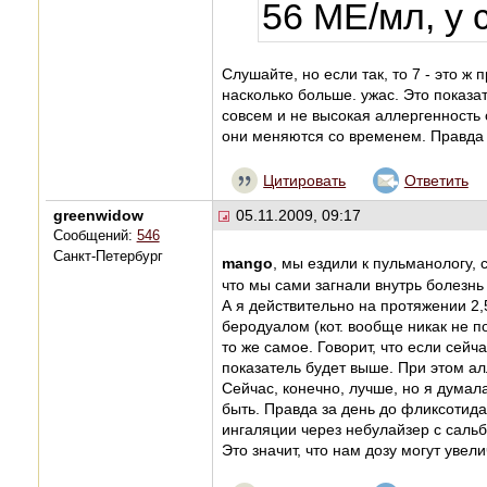
56 МЕ/мл, у 
Слушайте, но если так, то 7 - это ж
насколько больше. ужас. Это показа
совсем и не высокая аллергенность
они меняются со временем. Правда ч
Цитировать
Ответить
greenwidow
05.11.2009, 09:17
Сообщений:
546
Санкт-Петербург
mango
, мы ездили к пульманологу, с
что мы сами загнали внутрь болезн
А я действительно на протяжении 2,
беродуалом (кот. вообще никак не п
то же самое. Говорит, что если сейч
показатель будет выше. При этом ал
Сейчас, конечно, лучше, но я думал
быть. Правда за день до фликсотида
ингаляции через небулайзер с сальб
Это значит, что нам дозу могут увел