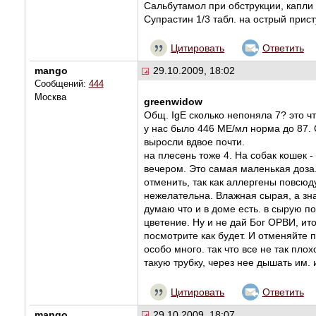
Сальбутамол при обструкции, капли з
Супрастин 1/3 табл. на острый прис
Цитировать
Ответить
mango
29.10.2009, 18:02
Сообщений:
444
Москва
greenwidow
Общ. IgE сколько непоняла 7? это ч
у нас было 446 МЕ/мл норма до 87.
выросли вдвое почти.
на плесень тоже 4. На собак кошек -
вечером. Это самая маленькая доза. 
отменить, так как аллергены повсюду
нежелательна. Влажная сырая, а зна
думаю что и в доме есть. в сырую по
цветение. Ну и не дай Бог ОРВИ, ит
посмотрите как будет. И отменяйте п
особо много. так что все не так пло
такую трубку, через нее дышать им. 
Цитировать
Ответить
mango
29.10.2009, 18:07