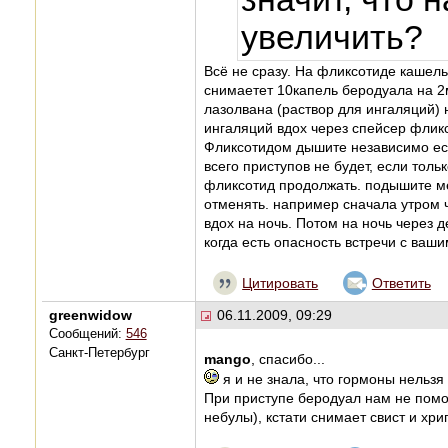
увеличить?
Всё не сразу. На фликсотиде кашель 
снимаетет 10капель беродуала на 2
лазолвана (раствор для ингаляций) н
ингаляций вдох через спейсер фликс
Фликсотидом дышите независимо есть
всего приступов не будет, если тол
фликсотид продолжать. подышите ме
отменять. например сначала утром ч
вдох на ночь. Потом на ночь через д
когда есть опасность встречи с ваш
Цитировать
Ответить
greenwidow
06.11.2009, 09:29
Сообщений:
546
Санкт-Петербург
mango
, спасибо...
я и не знала, что гормоны нельзя 
При приступе беродуал нам не помо
небулы), кстати снимает свист и хр