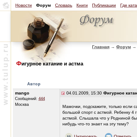
Новости
Форум
Словарь
Книги
Публикации
Где кат
Главная
→
Форум
→
Ф
игурное катание и астма
Автор
mango
04.01.2009, 15:30
Фигурное катан
Сообщений:
444
Москва
Мамочки, подскажите, только если с
большой спорт с астмой. Ребенку 4
астмой. Слышала что у Родниной был
нибудь что-то знает на эту тему?
Цитировать
Ответить