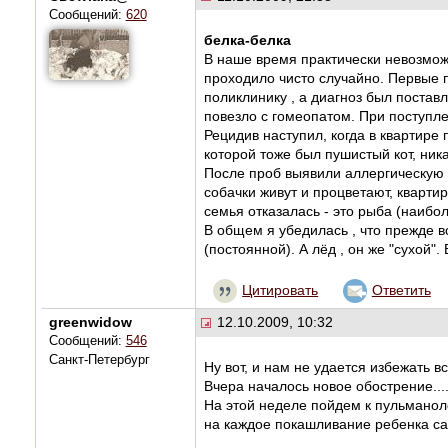
Сообщений:
620
белка-белка
В наше время практически невозможн
проходило чисто случайно. Первые п
поликлинику , а диагноз был поставле
повезло с гомеопатом. При поступле
Рецидив наступил, когда в квартире 
которой тоже был пушистый кот, ник
После проб выявили аллергическую 
собачки живут и процветают, квартир
семья отказалась - это рыба (наибо
В общем я убедилась , что прежде в
(постоянной). А лёд , он же "сухой".
Цитировать
Ответить
greenwidow
12.10.2009, 10:32
Сообщений:
546
Санкт-Петербург
Ну вот, и нам не удается избежать все
Вчера началось новое обострение....
На этой неделе пойдем к пульманолог
на каждое покашливание ребенка са