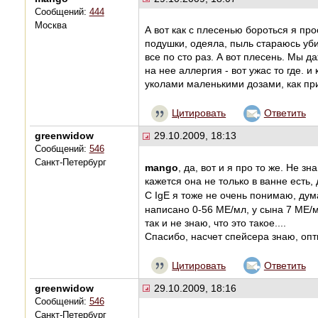
Сообщений:
444
Москва
А вот как с плесенью бороться я пр
подушки, одеяла, пыль стараюсь уби
все по сто раз. А вот плесень. Мы да
на нее аллергия - вот ужас то где. 
уколами маленькими дозами, как при
Цитировать
Ответить
greenwidow
29.10.2009, 18:13
Сообщений:
546
Санкт-Петербург
mango
, да, вот и я про то же. Не з
кажется она не только в ванне есть
С IgE я тоже не очень понимаю, ду
написано 0-56 МЕ/мл, у сына 7 МЕ/
так и не знаю, что это такое....
Спасибо, насчет спейсера знаю, оп
Цитировать
Ответить
greenwidow
29.10.2009, 18:16
Сообщений:
546
Санкт-Петербург