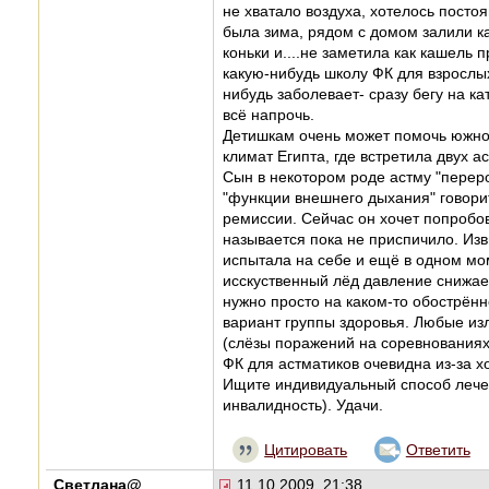
не хватало воздуха, хотелось посто
была зима, рядом с домом залили кат
коньки и....не заметила как кашель 
какую-нибудь школу ФК для взрослых
нибудь заболевает- сразу бегу на к
всё напрочь.
Детишкам очень может помочь южное
климат Египта, где встретила двух а
Сын в некотором роде астму "переро
"функции внешнего дыхания" говорит,
ремиссии. Сейчас он хочет попробова
называется пока не приспичило. Из
испытала на себе и ещё в одном мом
исскуственный лёд давление снижае
нужно просто на каком-то обострённ
вариант группы здоровья. Любые изл
(слёзы поражений на соревнованиях,
ФК для астматиков очевидна из-за хо
Ищите индивидуальный способ лечени
инвалидность). Удачи.
Цитировать
Ответить
Светлана@
11.10.2009, 21:38