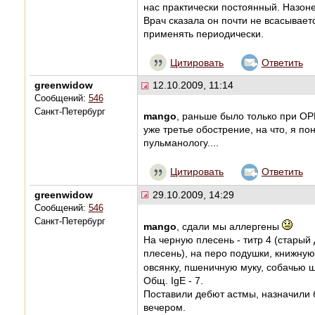
нас практически постоянный. Назоне
Врач сказала он почти не всасываетс
применять периодически.
Цитировать
Ответить
greenwidow
12.10.2009, 11:14
Сообщений:
546
Санкт-Петербург
mango
, раньше было только при ОРВ
уже третье обострение, на что, я пон
пульманологу....
Цитировать
Ответить
greenwidow
29.10.2009, 14:29
Сообщений:
546
Санкт-Петербург
mango
, сдали мы аллергены
На черную плесень - титр 4 (стары
плесень), на перо подушки, книжную 
овсянку, пшеничную муку, собачью ш
Общ. IgE - 7.
Поставили дебют астмы, назначили б
вечером.