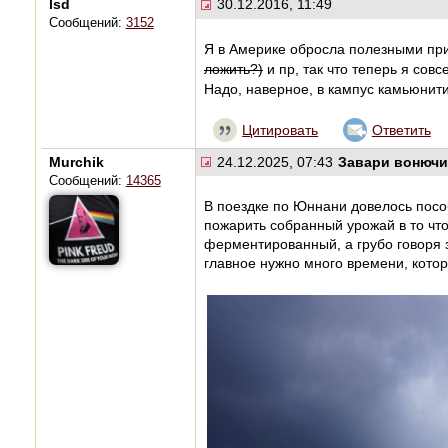
lsd
30.12.2016, 11:49
Сообщений:
3152
Я в Америке обросла полезными при
ложить?)
и пр, так что теперь я сов
Надо, наверное, в кампус камьюнит
Цитировать
Ответить
Murchik
24.12.2025, 07:43
Завари вонючи
Сообщений:
14365
В поездке по Юннани довелось посо
пожарить собранный урожай в то что 
ферментированный, а грубо говоря 
главное нужно много времени, котор