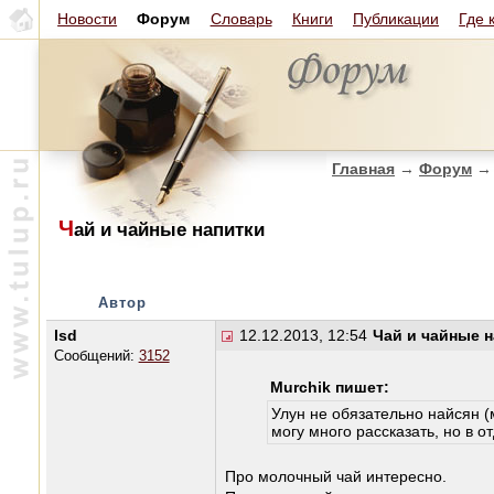
Новости
Форум
Словарь
Книги
Публикации
Где 
Главная
→
Форум
→
Ч
ай и чайные напитки
Автор
lsd
12.12.2013, 12:54
Чай и чайные 
Сообщений:
3152
Murchik пишет:
Улун не обязательно найсян (
могу много рассказать, но в о
Про молочный чай интересно.