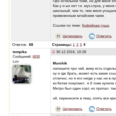
Про остальной тоже, но для меня это
Как у н-ых нет т.н. муз.слуха, у ме
школьный, чем то, чем меня угощал
привезенным китайским чаем.
Ссылки по теме:
Кофейная гуща
.
Цитировать
Ответить
Ответов:
68
Страницы:
1
2
3
4
tempika
30.12.2016, 10:28
Сообщений:
6830
Lviv
Murchik
напишите про чай, вижу есть отдел
ну и где брать, может есть какие сс
отлично, но я его нигде у нас ни в 
из Китая покупают.. я б тоже купила
Метро был один сорт, но пропал. тако
ой, перенесите в тему, опять все кр
Цитировать
Ответить