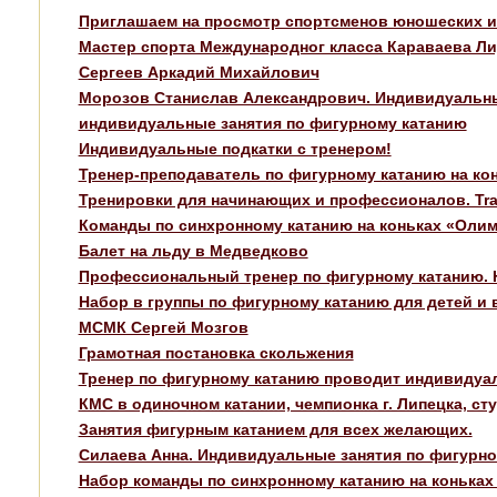
Приглашаем на просмотр спортсменов юношеских и 
Мастер спорта Международног класса Караваева Л
Сергеев Аркадий Михайлович
Морозов Станислав Александрович. Индивидуальны
индивидуальные занятия по фигурному катанию
Индивидуальные подкатки с тренером!
Тренер-преподаватель по фигурному катанию на ко
Тренировки для начинающих и профессионалов. Traini
Команды по синхронному катанию на коньках «Оли
Балет на льду в Медведково
Профессиональный тренер по фигурному катанию. 
Набор в группы по фигурному катанию для детей и 
МСМК Сергей Мозгов
Грамотная постановка скольжения
Тренер по фигурному катанию проводит индивидуал
КМС в одиночном катании, чемпионка г. Липецка, с
Занятия фигурным катанием для всех желающих.
Силаева Анна. Индивидуальные занятия по фигурн
Набор команды по синхронному катанию на коньках