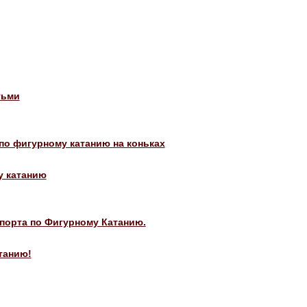
тьми
о фигурному катанию на коньках
у катанию
порта по Фигурному Катанию.
танию!