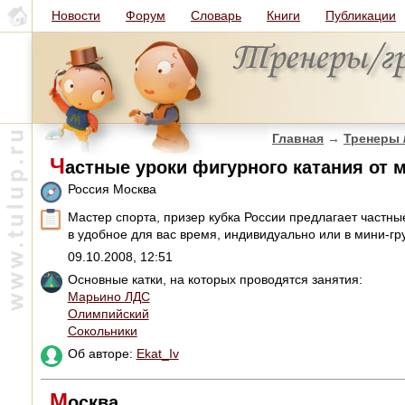
Новости
Форум
Словарь
Книги
Публикации
Главная
→
Тренеры 
Ч
астные уроки фигурного катания от м
Россия Москва
Мастер спорта, призер кубка России предлагает частн
в удобное для вас время, индивидуально или в мини-гру
09.10.2008, 12:51
Основные катки, на которых проводятся занятия:
Марьино ЛДС
Олимпийский
Сокольники
Об авторе:
Ekat_Iv
М
осква