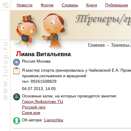
Новости
Форум
Словарь
Книги
Публикации
Главная
→
Тренеры 
Л
иана Витальевна
Россия Москва
Я,мастер спорта,тренировалась у Чайковской Е.А. Про
прыжков,скольжения и вращений
тел. 89261508829
04.07.2013, 14:05
Основные катки, на которых проводятся занятия:
Город Лефортово ТЦ
Русский лед
Снеж.ком
Об авторе:
Lianochka