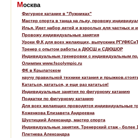
М
осква
Фигурное катание в "Лужниках"
Мастер спорта в танца на льду, провожу индивидуа
Илья. Идет набор детей и взрослых для частных и
Провожу индивидуальные занятия
Уроки Ф.К для всех желающих, выпускник РГУФКСиТ
Тренер с опытом работы а ДЮСШ и СДЮШОР
Индивидуальные тренеровки с индивидуальным п
Олимпик www.fscolympic.ru
ФК в Крылатском
научу правильной технике катания и прыжков.стоять 
Кататься, кататься, и еще раз кататься!
Индивидуальные занятия по фигурному катанию
Подкатки по фигурному катанию
Для всех желающих проводятся индивидуальные т
Коженкова Елизавета Андреевна
Шустицкий Александр, мастер спорта
Индивидуальные занятия. Тренерский стаж - более 1
Плетнева Александра