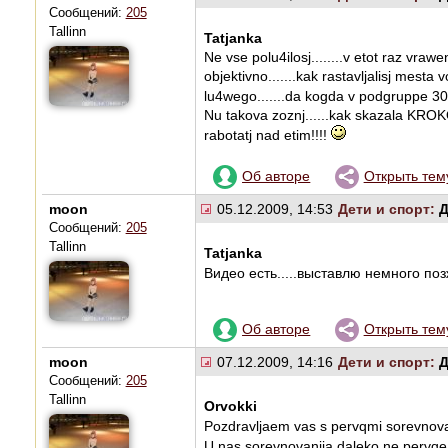
Сообщений:
205
Tallinn
Tatjanka
Ne vse polu4ilosj........v etot raz vrawen
objektivno.......kak rastavljalisj mest
lu4wego.......da kogda v podgruppe 30
Nu takova zoznj......kak skazala KRO
rabotatj nad etim!!!!
Об авторе
Открыть тем
moon
05.12.2009, 14:53
Дети и спорт:
Д
Сообщений:
205
Tallinn
Tatjanka
Видео есть.....выставлю немного поз
Об авторе
Открыть тем
moon
07.12.2009, 14:16
Дети и спорт:
Д
Сообщений:
205
Tallinn
Orvokki
Pozdravljaem vas s pervqmi sorevnova
U nas sorevnovanija daleko ne pervqe