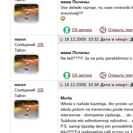
мама Полины
Vse detiwki raznqe, nu vawi rovesniki 
sravnivatj!!!!
Об авторе
Открыть тем
moon
16.12.2009, 10:32
Дети и спорт:
Д
Сообщений:
205
Tallinn
мама Полины
Na led???!!! Ja na polu perekidmnoi s tr
Об авторе
Открыть тем
moon
16.12.2009, 10:38
Дети и спорт:
Д
Сообщений:
205
Tallinn
Murla
Wkola:v na4ale kazetsja, 4to prosto u
wkolu,potom na trenerovku,posle tren
interesnoe - domawnie zadanija.....do 22
Subbota-eto edinstvennqi vqhodnoi....o
P.S. samqi tjazelqi denj eto ponedelni
ljdu!!!!!!Tut na4inaetsja ralli,nuzno za 1