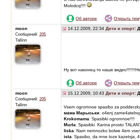
Molodcq!!!!
Об авторе
Открыть тем
moon
14.12.2009, 22:34
Дети и спорт:
Д
Сообщений:
205
Tallinn
Ну вот наконец-то наше видео!!!!!!!Н
Об авторе
Открыть тем
moon
15.12.2009, 10:43
Дети и спорт:
Д
Сообщений:
205
Tallinn
Vsem ogromnoe spasibo za podderzku
мама Марыськи
: o4enj zame4atelnqi
Krokomama
: Spasibki ogromnoe!!!!
Murla
: Spasibki. Karina prosto TALANT
liska
: Nam nemnozko bolwe 4em vsem 
ista
: Spasibo, da mne toze kazetsja, 4