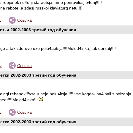
ebjonok i o4enj staraetsja, mne ponravilosj o4enj!!!!!
na rabote, a zdesj russkoi klaviaturq netu!!!)
у
Ссылка
етки 2002-2003 третий год обучения
 a tak zdorovo uze polu4aetsja!!!!Molod4inka, tak derzatj!!!!
у
Ссылка
етки 2002-2003 третий год обучения
nqi rebenok!!!vse u neje polu4itsja!!!!!!vse kogda- na4inali s polzanja 
meet!!!!Molod4inka!!!
у
Ссылка
етки 2002-2003 третий год обучения