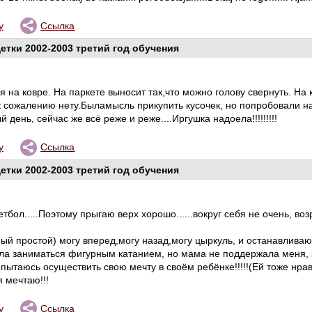
у
Ссылка
етки 2002-2003 третий год обучения
я на ковре. На паркете выносит так,что можно голову свернуть. На
к сожалению нету.Быламысль прикупить кусочек, но попробовали на 
день, сейчас же всё реже и реже....Иргушка надоела!!!!!!!!!
у
Ссылка
етки 2002-2003 третий год обучения
кетбол.....Поэтому прыгаю верх хорошо......вокруг себя не очень, воз
й простой) могу вперед,могу назад,могу цыркуль, и останавливаюсь 
тала заниматься фигурным катанием, но мама не поддержала меня,
ь пытаюсь осуществить свою мечту в своём ребёнке!!!!!(Ей тоже нра
я мечтаю!!!
у
Ссылка