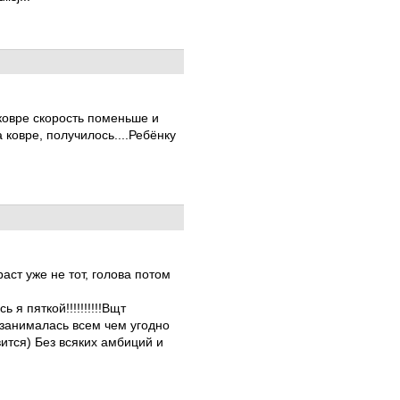
 ковре скорость поменьше и
ковре, получилось....Ребёнку
раст уже не тот, голова потом
я пяткой!!!!!!!!!!Вщт
 занималась всем чем угодно
вится) Без всяких амбиций и