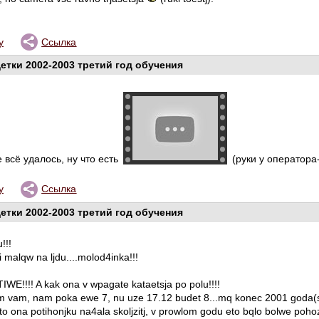
у
Ссылка
етки 2002-2003 третий год обучения
е всё удалось, ну что есть
(руки у оператора-у
у
Ссылка
етки 2002-2003 третий год обучения
!!!
 malqw na ljdu....molod4inka!!!
IWE!!!! A kak ona v wpagate kataetsja po polu!!!!
vam, nam poka ewe 7, nu uze 17.12 budet 8...mq konec 2001 goda(s
to ona potihonjku na4ala skoljzitj, v prowlom godu eto bqlo bolwe pohoz