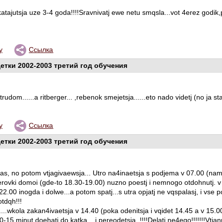
katajutsja uze 3-4 goda!!!!Sravnivatj ewe netu smqsla...vot 4erez godi
у
Ссылка
етки 2002-2003 третий год обучения
udom......a ritberger... ,rebenok smejetsja......eto nado videtj (no ja sta
у
Ссылка
етки 2002-2003 третий год обучения
zas, no potom vtjagivaewsja... Utro na4inaetsja s podjema v 07.00 (na
erovki domoi (gde-to 18.30-19.00) nuzno poestj i nemnogo otdohnutj. 
.00 inogda i dolwe...a potom spatj...s utra opjatj ne vqspalasj, i vse pon
tdqh!!!
k....wkola zakan4ivaetsja v 14.40 (poka odenitsja i vqidet 14.45 a v 15.
0-15 minut doehatj do katka....i pereodetsja..!!!!Delatj ne4ego!!!!!!!Vtjanul