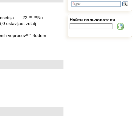
setsja.......22!!!!!!!!No
Найти пользователя
,0 ostavljaet zelatj
wnih voprosov!!!" Budem