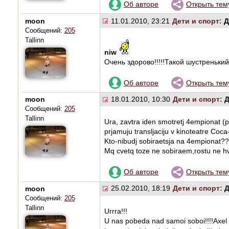
Об авторе
Открыть тем
moon
11.01.2010, 23:21
Дети и спорт:
Д
Сообщений:
205
Tallinn
niw
Очень здорово!!!!!Такой шустренький!!
Об авторе
Открыть тем
moon
18.01.2010, 10:30
Дети и спорт:
Д
Сообщений:
205
Tallinn
Ura, zavtra iden smotretj 4empionat (pa
prjamuju transljaciju v kinoteatre Coc
Kto-nibudj sobiraetsja na 4empionat?
Mq cvetq toze ne sobiraem,rostu ne hvat
Об авторе
Открыть тем
moon
25.02.2010, 18:19
Дети и спорт:
Д
Сообщений:
205
Tallinn
Urrra!!!
U nas pobeda nad samoi soboi!!!!Axel na