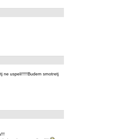
tj ne uspeli!!!!!Budem smotretj
!!!