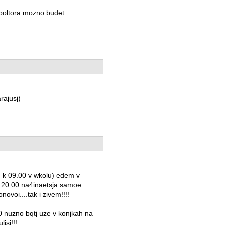
k,poltora mozno budet
rajusj)
m k 09.00 v wkolu) edem v
v 20.00 na4inaetsja samoe
ovoi....tak i zivem!!!!
00 nuzno bqtj uze v konjkah na
isj!!!