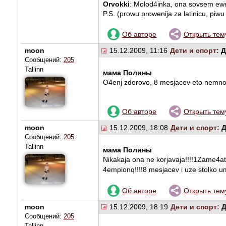
Orvokki
: Molod4inka, ona sovsem ewe r
P.S. (prowu prowenija za latinicu, piwu 
Об авторе
Открыть тем
moon
15.12.2009, 11:16
Дети и спорт:
Д
Сообщений:
205
Tallinn
мама Полины
O4enj zdorovo, 8 mesjacev eto nemnogo
Об авторе
Открыть тем
moon
15.12.2009, 18:08
Дети и спорт:
Д
Сообщений:
205
Tallinn
мама Полины
Nikakaja ona ne korjavaja!!!!1Zame4atel
4empionq!!!!8 mesjacev i uze stolko u
Об авторе
Открыть тем
moon
15.12.2009, 18:19
Дети и спорт:
Д
Сообщений:
205
Tallinn