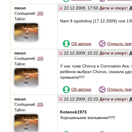
moon
22.12.2009, 17:50
Дети и спорт:
Д
Сообщений:
205
Tallinn
Nam 8 ispolnilosj (17.12.2009) rost 130
Об авторе
Открыть тем
moon
22.12.2009, 22:22
Дети и спорт:
Д
Сообщений:
205
Tallinn
У нас тоже Chorus и Coronatoin Ace, 
ребёнок выбрал Chorus, сказала удо
привыкла!!!!!
Об авторе
Открыть тем
moon
22.12.2009, 22:23
Дети и спорт:
Д
Сообщений:
205
Tallinn
Kotenok1973
Хорошенькие мальвинки!!!!!!