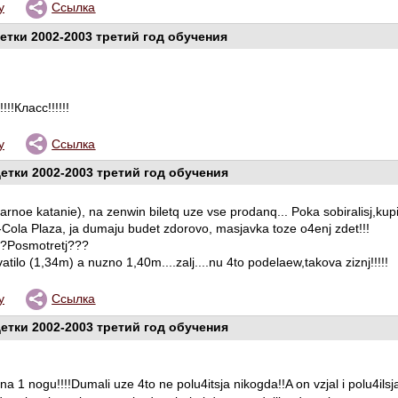
у
Ссылка
етки 2002-2003 третий год обучения
!!Класс!!!!!!
у
Ссылка
етки 2002-2003 третий год обучения
rnoe katanie), na zenwin biletq uze vse prodanq... Poka sobiralisj,kupi
a-Cola Plaza, ja dumaju budet zdorovo, masjavka toze o4enj zdet!!!
??Posmotretj???
ilo (1,34m) a nuzno 1,40m....zalj....nu 4to podelaew,takova ziznj!!!!!
у
Ссылка
етки 2002-2003 третий год обучения
 1 nogu!!!!Dumali uze 4to ne polu4itsja nikogda!!A on vzjal i polu4ilsja