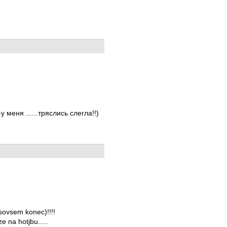
 меня ......тряслись слегла!!)
ovsem konec)!!!!
e na hotjbu.....