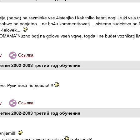
ija (nervq) na razminke vse 4istenjko i kak tolko katatj nogi i ruki vsja tre
a voobwe ne ponjatno....ne ho4u kommentirovatj.....sistema sudeistva po 6
 4elovek....
KOMAMA"Nuzno bqtj na golovu vseh vqwe, togda i ne budet voznikatj li
у
Ссылка
етки 2002-2003 третий год обучения
же. Руки пока не дошли!!!!
у
Ссылка
етки 2002-2003 третий год обучения
nijami!!!
, no camera vse ravno trjasetsja
(ruki toestj).