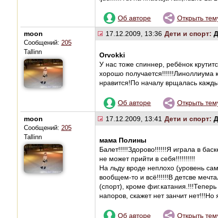
Об авторе
Открыть тем
moon
17.12.2009, 13:36
Дети и спорт:
Д
Сообщений:
205
Tallinn
Orvokki
У нас тоже спиннер, ребёнок крутитс
хорошо получается!!!!!!Линоллиума 
нравится!По началу врщалась каждый 
Об авторе
Открыть тем
moon
17.12.2009, 13:41
Дети и спорт:
Д
Сообщений:
205
Tallinn
мама Полины
Балет!!!!!Здорово!!!!!!Я играла в бас
не может прийти в себя!!!!!!!!!!
На льду вроде неплохо (уровень самы
вообщем-то и всё!!!!!!В детсве меч
(спорт), кроме фиг.катания.!!!Тепер
напоров, скажет нет занчит нет!!!Но 
Об авторе
Открыть тем