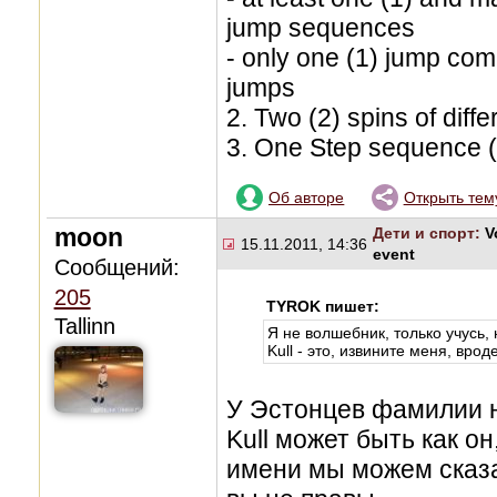
jump sequences
- only one (1) jump com
jumps
2. Two (2) spins of diffe
3. One Step sequence (st
Об авторе
Открыть тем
moon
Дети и спорт:
V
15.11.2011, 14:36
event
Сообщений:
205
TYROK пишет:
Tallinn
Я не волшебник, только учусь,
Kull - это, извините меня, вро
У Эстонцев фамилии н
Kull может быть как он
имени мы можем сказа