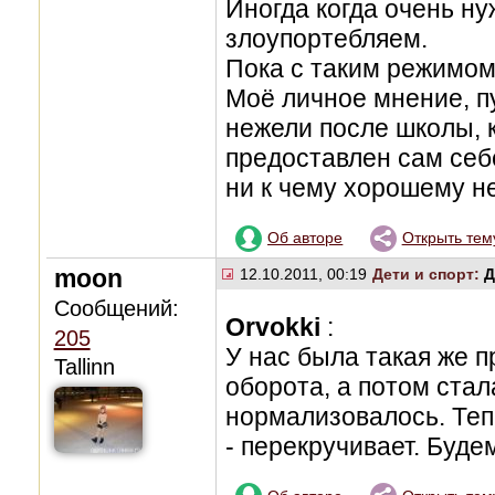
Иногда когда очень ну
злоупортебляем.
Пока с таким режимом
Моё личное мнение, пу
нежели после школы, к
предоставлен сам себе
ни к чему хорошему н
Об авторе
Открыть тем
moon
12.10.2011, 00:19
Дети и спорт:
Д
Сообщений:
Orvokki
:
205
У нас была такая же 
Tallinn
оборота, а потом ста
нормализовалось. Теп
- перекручивает. Буд