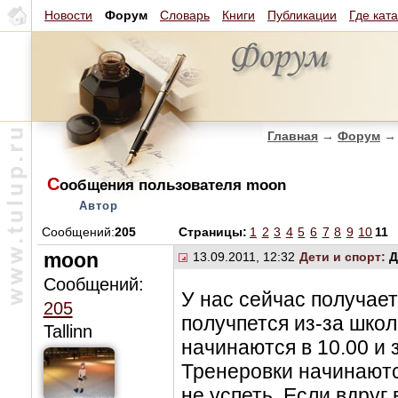
Новости
Форум
Словарь
Книги
Публикации
Где кат
Главная
→
Форум
→
С
ообщения пользователя moon
Автор
Сообщений:
205
Страницы:
1
2
3
4
5
6
7
8
9
10
11
moon
13.09.2011, 12:32
Дети и спорт:
Д
Сообщений:
У нас сейчас получает
205
получпется из-за школ
Tallinn
начинаются в 10.00 и 
Тренеровки начинаютс
не успеть. Если вдруг