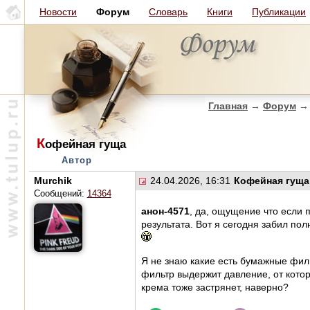
Новости
Форум
Словарь
Книги
Публикации
Главная
→
Форум
→
К
офейная гуща
Автор
Murchik
24.04.2026, 16:31
Кофейная гуща
Сообщений:
14364
анон-4571
, да, ощущение что если
результата. Вот я сегодня забил по
Я не знаю какие есть бумажные фил
фильтр выдержит давление, от котор
крема тоже застрянет, наверно?