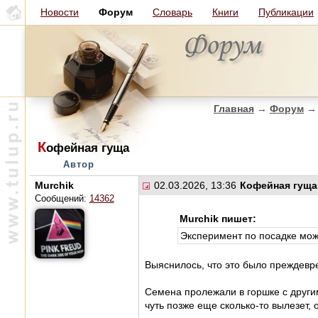
Новости
Форум
Словарь
Книги
Публикации
Главная
→
Форум
→
К
офейная гуща
Автор
Murchik
02.03.2026, 13:36
Кофейная гуща
Сообщений:
14362
Murchik пишет:
Эксперимент по посадке мож
Выяснилось, что это было преждевр
Семена пролежали в горшке с другим
чуть позже еще сколько-то вылезет, 