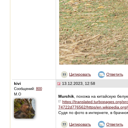
Цитировать
Ответить
kivi
13.12.2023, 12:58
Сообщений:
800
М.О
Murchik
, похожа на китайскую белую
https://translated.turbopages.org/
74722d776562/https/en.wikipedia.org/
Судя по фото в интернете, в брачно
Цитировать
Ответить