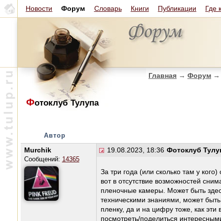
Новости
Форум
Словарь
Книги
Публикации
Где 
Главная
→
Форум
→
Ф
отоклуб Тулупа
Автор
Murchik
19.08.2023, 18:36
Фотоклуб Тулу
Сообщений:
14365
За три года (или сколько там у кого
вот в отсутствие возможностей сни
пленочные камеры. Может быть здес
техническими знаниями, может быть
пленку, да и на цифру тоже, как эти
посмотреть/поделиться интересными