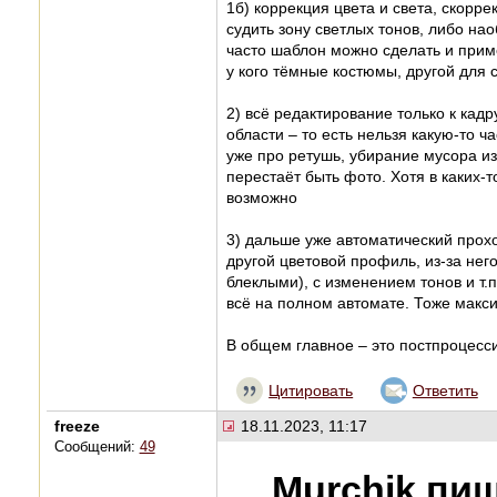
1б) коррекция цвета и света, скорре
судить зону светлых тонов, либо нао
часто шаблон можно сделать и приме
у кого тёмные костюмы, другой для св
2) всё редактирование только к кад
области – то есть нельзя какую-то ч
уже про ретушь, убирание мусора из 
перестаёт быть фото. Хотя в каких-т
возможно
3) дальше уже автоматический прохо
другой цветовой профиль, из-за нег
блеклыми), с изменением тонов и т.
всё на полном автомате. Тоже макси
В общем главное – это постпроцесси
Цитировать
Ответить
freeze
18.11.2023, 11:17
Сообщений:
49
Murchik пиш