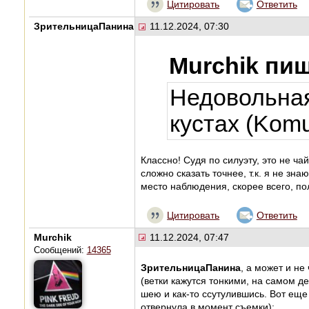
Цитировать
Ответить
ЗрительницаПанина
11.12.2024, 07:30
Murchik пиш
Недовольная
кустах (Komu
Классно! Судя по силуэту, это не ч
сложно сказать точнее, т.к. я не зн
место наблюдения, скорее всего, п
Цитировать
Ответить
Murchik
11.12.2024, 07:47
Сообщений:
14365
ЗрительницаПанина
, а может и не
(ветки кажутся тонкими, на самом д
шею и как-то ссутулившись. Вот еще 
отвернула в момент съемки):