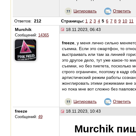
Цитировать
Ответить
Ответов:
212
Страницы:
1
2
3
4
5
6
7
8
9
10
11
Murchik
18.11.2023, 06:43
Сообщений:
14365
freeze
, у меня лично сильно меняет
съемка. Если это смартфон, то отн
выстраивать или там за линией гор
это другое дело, тут уже какое-то 
съемки, но без пиетета, посколько м
строго ограничен, поэтому в кадр 
артистический режим работы сознани
жонглировать этими режимами вне за
но пока мне вот сложно без павловс
Цитировать
Ответить
freeze
18.11.2023, 10:43
Сообщений:
49
Murchik пиш