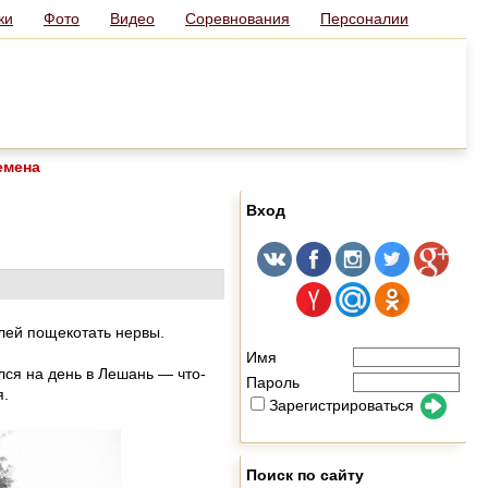
ки
Фото
Видео
Соревнования
Персоналии
емена
Вход
елей пощекотать нервы.
Имя
ался на день в Лешань — что-
Пароль
я.
Зарегистрироваться
Поиск по сайту