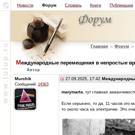
Новости
Форум
Словарь
Книги
Публикации
Главная
→
Форум
→
М
еждународные перемещения в непростые в
Автор
Murchik
27.09.2025, 17:42
Международные
Сообщений:
14363
marymarta
, тут главная заманчивос
Если серьезно, то да, 11 часов это 
то около часа на электричке. Это о