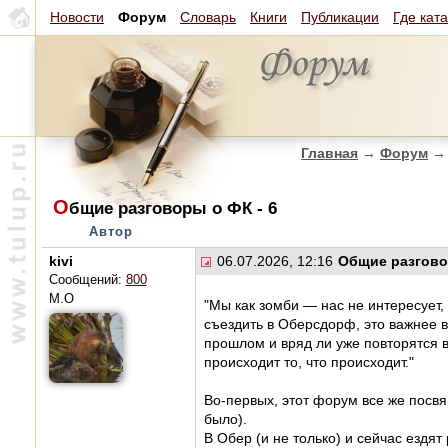
Новости
Форум
Словарь
Книги
Публикации
Где кат
Главная
→
Форум
→
О
бщие разговоры о ФК - 6
Автор
kivi
06.07.2026, 12:16
Общие разгово
Сообщений:
800
М.О
"Мы как зомби — нас не интересует,
съездить в Оберсдорф, это важнее 
прошлом и вряд ли уже повторятся 
происходит то, что происходит."
Во-первых, этот форум все же посв
было).
В Обер (и не только) и сейчас ездя