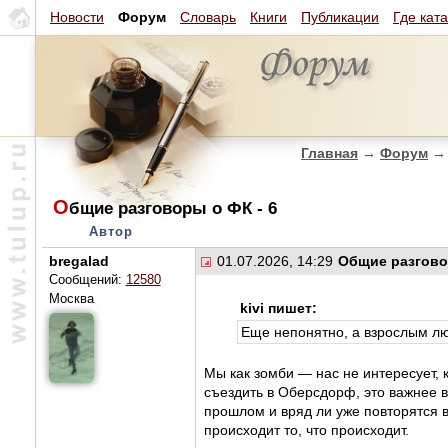
Новости
Форум
Словарь
Книги
Публикации
Где кат
Главная
→
Форум
→
О
бщие разговоры о ФК - 6
Автор
bregalad
01.07.2026, 14:29
Общие разгово
Сообщений:
12580
Москва
kivi пишет:
Еще непонятно, а взрослым л
Мы как зомби — нас не интересует, 
съездить в Оберсдорф, это важнее 
прошлом и вряд ли уже повторятся 
происходит то, что происходит.