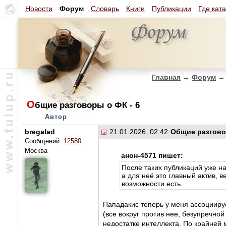
Новости
Форум
Словарь
Книги
Публикации
Где кат
Главная
→
Форум
→
О
бщие разговоры о ФК - 6
Автор
bregalad
21.01.2026, 02:42
Общие разгово
Сообщений:
12580
Москва
анон-4571 пишет:
После таких публикаций уже н
а для неё это главный актив, 
возможности есть.
Пападакис теперь у меня ассоцииру
(все вокруг против нее, безупречной
недостатке интеллекта. По крайней