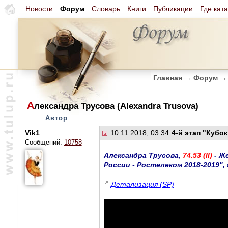
Новости
Форум
Словарь
Книги
Публикации
Где кат
Главная
→
Форум
→
А
лександра Трусова (Alexandra Trusova)
Автор
Vik1
10.11.2018, 03:34
4-й этап "Кубок
Сообщений:
10758
Александра Трусова,
74.53 (II)
- Ж
России - Ростелеком 2018-2019", 
Детализация (SP)