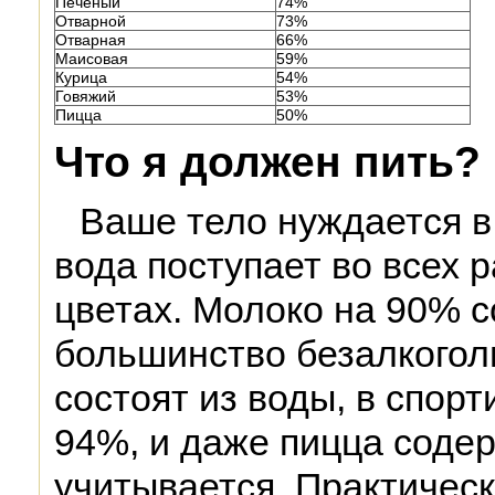
Печеный
74%
Отварной
73%
Отварная
66%
Маисовая
59%
Курица
54%
Говяжий
53%
Пицца
50%
Что я должен пить?
Ваше тело нуждается в 
вода поступает во всех 
цветах. Молоко на 90% с
большинство безалкогол
состоят из воды, в спор
94%, и даже пицца содер
учитывается. Практическ