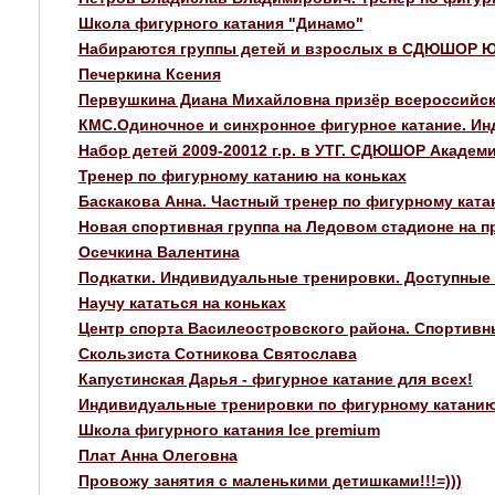
Школа фигурного катания "Динамо"
Набираются группы детей и взрослых в СДЮШОР 
Печеркина Ксения
Первушкина Диана Михайловна призёр всероссийс
КМС.Одиночное и синхронное фигурное катание. Ин
Набор детей 2009-20012 г.р. в УТГ. СДЮШОР Академ
Тренер по фигурному катанию на коньках
Баскакова Анна. Частный тренер по фигурному кат
Новая спортивная группа на Ледовом стадионе на 
Осечкина Валентина
Подкатки. Индивидуальные тренировки. Доступные
Научу кататься на коньках
Центр спорта Василеостровского района. Спортивны
Скользиста Сотникова Святослава
Капустинская Дарья - фигурное катание для всех!
Индивидуальные тренировки по фигурному катани
Школа фигурного катания Ice premium
Плат Анна Олеговна
Провожу занятия с маленькими детишками!!!=)))