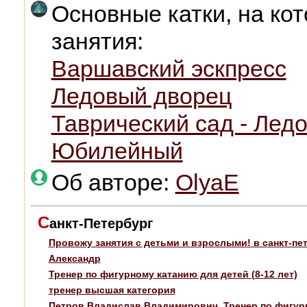
Основные катки, на ко
занятия:
Варшавский эскпресс
Ледовый дворец
Таврический сад - Лед
Юбилейный
Об авторе:
OlyaE
С
анкт-Петербург
Провожу занятия с детьми и взрослыми! в санкт-пет
Александр
Тренер по фигурному катанию для детей (8-12 лет)
тренер высшая категория
Петров Владислав Владимирович. Тренер по фигурн