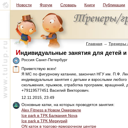
Новости
Форум
Словарь
Книги
Публикации
Главная
→
Тренеры 
И
ндивидуальные занятия для детей и
Россия Санкт-Петербург
Приветствую всех!
Я МС по фигурному катанию, закончил НГУ им. П.Ф. Лес
индивидуальные занятия с детьми и взрослыми любого 
скольжения, прыжков, отработка программ, вращений, 
+79119577451 Василий Викторович.
12.11.2015, 23:49
Основные катки, на которых проводятся занятия:
Alex Fitness в Новом Оккервиле
Ice park в ТРК Балкания Nova
Ice park в ТРК Меркурий
ON каток в торгово-ярморочном центре