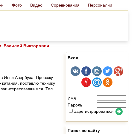
ки
Фото
Видео
Соревнования
Персоналии
. Василий Викторович.
Вход
ов Ильи Авербуха. Провожу
 катания, поставлю технику
 заинтересовавшимся. Тел.
Имя
Пароль
Зарегистрироваться
Поиск по сайту