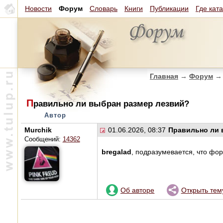
Новости
Форум
Словарь
Книги
Публикации
Где кат
Главная
→
Форум
→
П
равильно ли выбран размер лезвий?
Автор
Murchik
01.06.2026, 08:37
Правильно ли 
Сообщений:
14362
bregalad
, подразумевается, что фор
Об авторе
Открыть тем