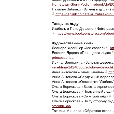
Hometown-Glory-Podium-ebook/dp/B
Наталья Забияко «Взгляд в душу» (т
https://taplink.cc/natalia_zabiiako/o/
Танцы на льду
:
Изабель и Поль Дюшене «Notre pass
https://www.bookeenstore.com/eboo
Художественные книги
:
Леонора Флейшер «Ice castles»
ht
Евгения Ярцева «Принцесса льда»
princessa-lda.
Ирина Верехтина «Золотая девочка
verehtina-14240366/zolotaya-devochka-
Анна Антонова «Танец мечты»
htt
Анна Антонова «Сердечный перепл
Анна Антонова «Остановка "Любовь
Ольга Борискова «Высота одиночес
Ольга Борискова «Пламенный лед»
Ольга Борискова «Он – мой лёд»
Ольга Борискова «По ту сторону ль
storonu-lda/
Татьяна Минаева «Обратная сторо