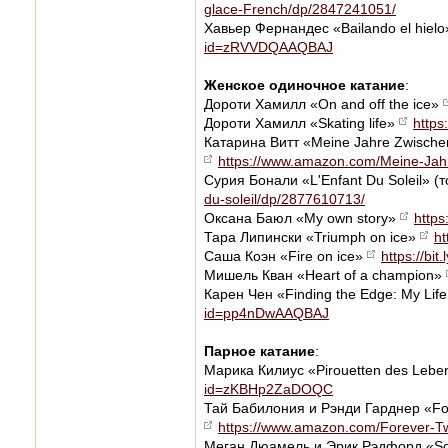
glace-French/dp/2847241051/
Хавьер Фернандес «Bailando el hiel
id=zRVVDQAAQBAJ
Женское одиночное катание
:
Дороти Хамилл «On and off the ice»
Дороти Хамилл «Skating life»
https
Катарина Витт «Meine Jahre Zwischen
https://www.amazon.com/Meine-Jahr
Сурия Бонали «L'Enfant Du Soleil» 
du-soleil/dp/2877610713/
Оксана Баюл «My own story»
https
Тара Липински «Triumph on ice»
ht
Саша Коэн «Fire on ice»
https://bi
Мишель Кван «Heart of a champion»
Карен Чен «Finding the Edge: My Life
id=pp4nDwAAQBAJ
Парное катание
:
Марика Килиус «Pirouetten des Leb
id=zKBHp2ZaDOQC
Тай Бабилония и Рэнди Гарднер «Fo
https://www.amazon.com/Forever-T
Меган Дюамель и Эрик Рэдфорд «So