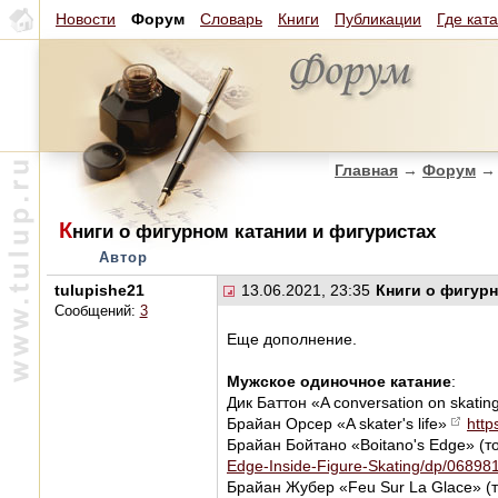
Новости
Форум
Словарь
Книги
Публикации
Где кат
Главная
→
Форум
→
К
ниги о фигурном катании и фигуристах
Автор
tulupishe21
13.06.2021, 23:35
Книги о фигур
Сообщений:
3
Еще дополнение.
Мужское одиночное катание
:
Дик Баттон «A conversation on skati
Брайан Орсер «A skater's life»
http
Брайан Бойтано «Boitano's Edge» (
Edge-Inside-Figure-Skating/dp/06898
Брайан Жубер «Feu Sur La Glace» (