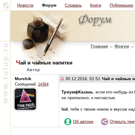
Новости
Форум
Словарь
Книги
Публикации
Главная
→
Форум
→
Ч
ай и чайные напитки
Автор
Murchik
30.12.2016, 01:51
Чай и чайные 
Сообщений:
14364
ТриумфКазань
, если кто-нибудь из
не припасено, к несчастью.
lsd
, тебе с твоим ником и вкусом на
Об авторе
Открыть тем