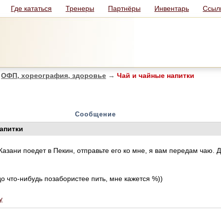
Где кататься
Тренеры
Партнёры
Инвентарь
Ссыл
ОФП, хореография, здоровье
→
Чай и чайные напитки
Сообщение
напитки
 Казани поедет в Пекин, отправьте его ко мне, я вам передам чаю. 
до что-нибудь позабористее пить, мне кажется %))
у