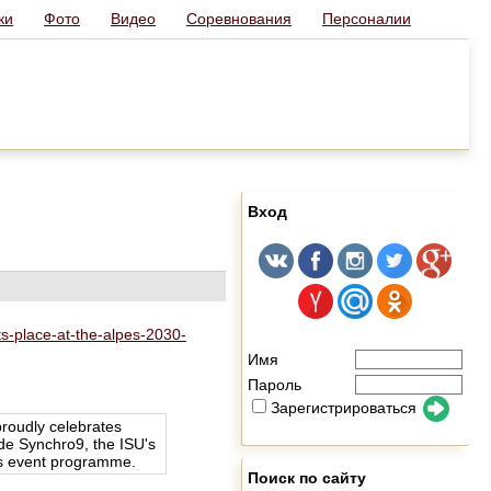
ки
Фото
Видео
Соревнования
Персоналии
Вход
ts-place-at-the-alpes-2030-
Имя
Пароль
Зарегистрироваться
proudly celebrates
ude Synchro9, the ISU's
es event programme.
Поиск по сайту