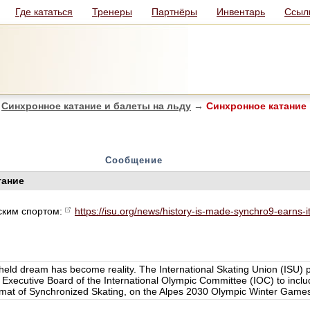
Где кататься
Тренеры
Партнёры
Инвентарь
Ссыл
Синхронное катание и балеты на льду
→
Синхронное катание
Сообщение
тание
ским спортом:
https://isu.org/news/history-is-made-synchro9-earns-i
ng-held dream has become reality. The International Skating Union (ISU) 
he Executive Board of the International Olympic Committee (IOC) to incl
ormat of Synchronized Skating, on the Alpes 2030 Olympic Winter Gam