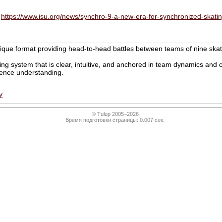
https://www.isu.org/news/synchro-9-a-new-era-for-synchronized-skatin
nique format providing head-to-head battles between teams of nine ska
dging system that is clear, intuitive, and anchored in team dynamics and c
ience understanding.
у
© Tulup 2005–2026
Время подготовки страницы: 0.007 сек.