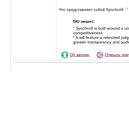
Что представляет собой Synchro9:
ISU пишет:
* Synchro9 is built around a u
competitiveness.
* It will feature a rebooted ju
greater transparency and aud
Об авторе
Открыть тем