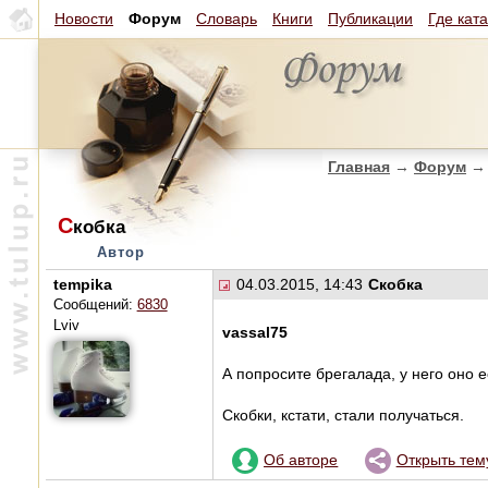
Новости
Форум
Словарь
Книги
Публикации
Где кат
Главная
→
Форум
→
С
кобка
Автор
tempika
04.03.2015, 14:43
Скобка
Сообщений:
6830
Lviv
vassal75
А попросите брегалада, у него оно е
Скобки, кстати, стали получаться.
Об авторе
Открыть тем