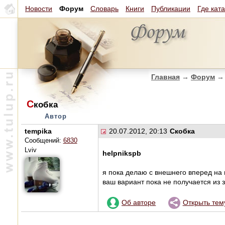
Новости
Форум
Словарь
Книги
Публикации
Где кат
Главная
→
Форум
→
С
кобка
Автор
tempika
20.07.2012, 20:13
Скобка
Сообщений:
6830
Lviv
helpnikspb
я пока делаю с внешнего вперед на в
ваш вариант пока не получается из 
Об авторе
Открыть тем