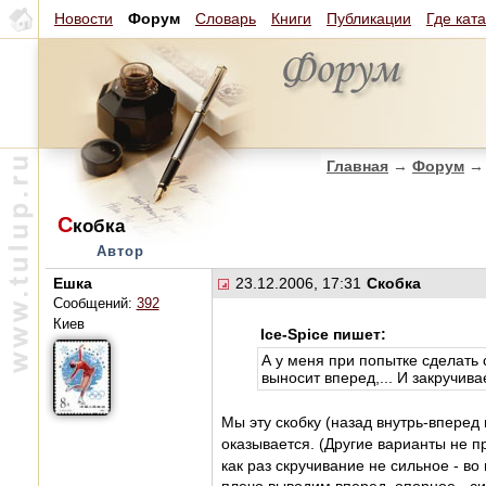
Новости
Форум
Словарь
Книги
Публикации
Где кат
Главная
→
Форум
→
С
кобка
Автор
Ешка
23.12.2006, 17:31
Скобка
Сообщений:
392
Киев
Ice-Spice пишет:
А у меня при попытке сделать с
выносит вперед,... И закручива
Мы эту скобку (назад внутрь-вперед
оказывается. (Другие варианты не 
как раз скручивание не сильное - во 