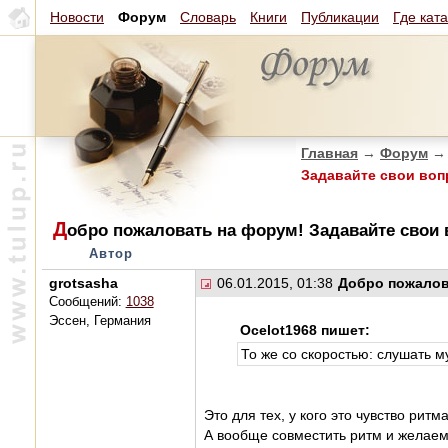
Новости
Форум
Словарь
Книги
Публикации
Где кат
Главная
→
Форум
→
Задавайте свои воп
Д
обро пожаловать на форум! Задавайте свои
Автор
grotsasha
06.01.2015, 01:38
Добро пожалов
Сообщений:
1038
Эссен, Германия
Ocelot1968 пишет:
То же со скоростью: слушать м
Это для тех, у кого это чувство ритм
А вообще совместить ритм и желаем