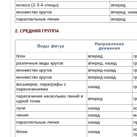
колеса (2-3-4-спицы)
вперед
множество кругов
вперед, наз
параллельные линии
вперед
2. СРЕДНЯЯ ГРУППА
Направление
Виды фигур
движения
блок
вперед
г
различные виды кругов
вперед, назад
г
множество кругов
вперед-назад
г
множество кругов
вперед-назад
г
восьмерки, параграфы с
назад
г
пересечениями
пересечения нескольких линий в
вперед
г
одной точке
лучи
назад
к
линия
назад
м
параллельные линии
назад
п
к
блоки
назад
с