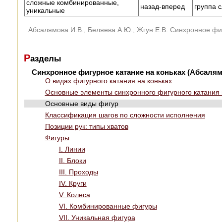
сложные комбинированные,
назад-вперед
группа 
уникальные
Абсалямова И.В., Беляева А.Ю., Жгун Е.В. Cинхронное фи
Р
азделы
Cинхронное фигурное катание на коньках (Абсалямо
О видах фигурного катания на коньках
Основные элементы синхронного фигурного катания н
Основные виды фигур
Классификация шагов по сложности исполнения
Позиции рук: типы хватов
Фигуры
I. Линии
II. Блоки
III. Проходы
IV. Круги
V. Колеса
VI. Комбинированные фигуры
VII. Уникальная фигура