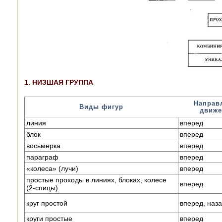
1. НИЗШАЯ ГРУППА
Направ
Виды фигур
движ
линия
вперед
блок
вперед
восьмерка
вперед
параграф
вперед
«колеса» (лучи)
вперед
простые проходы в линиях, блоках, колесе
вперед
(2-спицы)
круг простой
вперед, наз
круги простые
вперед