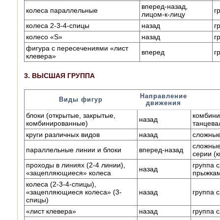
вперед-назад,
колеса параллельные
г
лицом-к-лицу
колеса 2-3-4-спицы
назад
г
колесо «S»
назад
г
фигура с пересечениями «лист
вперед
г
клевера»
3. ВЫСШАЯ ГРУППА
Направление
Виды фигур
движения
блоки (открытые, закрытые,
комбини
назад
комбинированные)
танцевал
круги различных видов
назад
сложные
сложные
параллельные линии и блоки
вперед-назад
серии (
проходы в линиях (2-4 линии),
группа 
назад
«зацепляющиеся» колеса
прыжка
колеса (2-3-4-спицы),
«зацепляющиеся колеса» (3-
назад
группа 
спицы)
«лист клевера»
назад
группа 