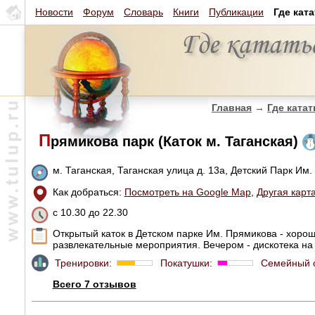
Новости
Форум
Словарь
Книги
Публикации
Где кат
Главная
→
Где катат
П
рямикова парк (Каток м. Таганская)
м. Таганская, Таганская улица д. 13а, Детский Парк Им
Как добраться:
Посмотреть на Google Map
,
Другая карт
с 10.30 до 22.30
Открытый каток в Детском парке Им. Прямикова - хоро
развлекательные мероприятия. Вечером - дискотека на
Тренировки:
Покатушки:
Семейный 
Всего 7 отзывов