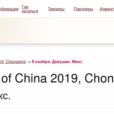
Где
убликации
Тренеры
Партнеры
Инвент
кататься
019, Chongqing
→
9 ноября. Девушки. Микс.
 of China 2019, Cho
кс.