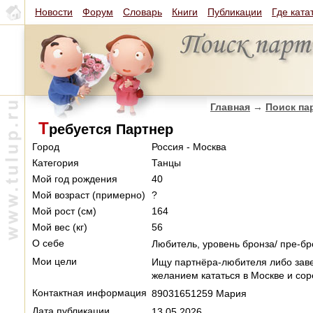
Новости
Форум
Словарь
Книги
Публикации
Где ката
Главная
→
Поиск па
Т
ребуется Партнер
Город
Россия - Москва
Категория
Танцы
Мой год рождения
40
Мой возраст (примерно)
?
Мой рост (см)
164
Мой вес (кг)
56
О себе
Любитель, уровень бронза/ пре-б
Мои цели
Ищу партнёра-любителя либо заве
желанием кататься в Москве и со
Контактная информация
89031651259 Мария
Дата публикации
13.05.2026