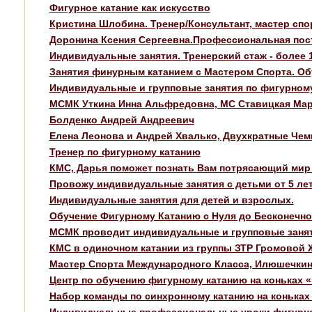
Фигурное катание как искусство
Кристина Шлобина. Тренер/Консультант, мастер сп
Доронина Ксения Сергеевна.Профессиональная пос
Индивидуальные занятия. Тренерский стаж - более 1
Занятия финурным катанием с Мастером Спорта. Обу
Индивидуальные и групповые занятия по фигурному
МСМК Уткина Инна Альфредовна, МС Ставицкая Мар
Болденко Андрей Андреевич
Елена Леонова и Андрей Хвалько, Двухкратные Че
Тренер по фигурному катанию
КМС, Дарья поможет познать Вам потрясающий мир 
Провожу индивидуальные занятия с детьми от 5 ле
Индивидуальные занятия для детей и взрослых.
Обучение Фигурному Катанию с Нуля до Бесконечно
МСМК проводит индивидуальные и групповые заня
КМС в одиночном катании из группы ЗТР Громовой 
Мастер Спорта Международного Класса, Илюшечки
Центр по обучению фигурному катанию на коньках «
Набор команды по синхронному катанию на коньках
Индивидуальные профессиональные уроки фигурног