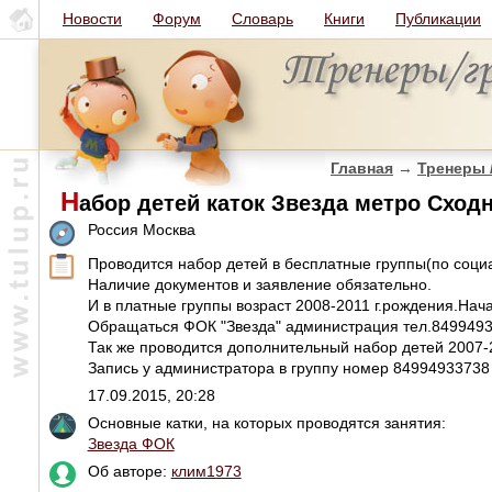
Новости
Форум
Словарь
Книги
Публикации
Главная
→
Тренеры 
Н
абор детей каток Звезда метро Сходн
Россия Москва
Проводится набор детей в бесплатные группы(по социа
Наличие документов и заявление обязательно.
И в платные группы возраст 2008-2011 г.рождения.Нача
Обращаться ФОК "Звезда" администрация тел.849949
Так же проводится дополнительный набор детей 2007-
Запись у администратора в группу номер 84994933738
17.09.2015, 20:28
Основные катки, на которых проводятся занятия:
Звезда ФОК
Об авторе:
клим1973