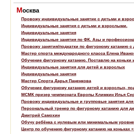
М
осква
Провожу индивидуальные занятие с детьми и взрос
Индивидуальные занятия с детьми и взрослыми.
Индивидуальные занятия
Индивидуальные занятия по ФК. Азы и профессион
Провожу занятия/подкатки по фигурному катанию с
Мастер спорта международного класса Елена Ивано
Обучение фигурному катанию. Поставлю на коньки 
Индивидуальные занятия для детей и взрослых
Индивидуальные занятия
Мастер Спорта Дарья Паненкова
Обучение фигурному катанию детей и взрослых, по
МСМК призер чемпионата Европы Климкин Илья Сер
Провожу индивидуальные и групповые занятия для 
Персональный тренер по фигурному катанию для д
Дмитрий Самохин
Обучу ребёнка с нулевым или минимальным уровне
Центр по обучению фигурному катанию на коньках «