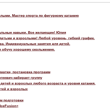
лыми. Мастер спорта по фигурному катанию
альные навыки. Все желающие! Юлия
 детьми и взрослыми! Любой уровень, гибкий график.
ва. Индивидуальные занятия для детей.
и обучу хорошему скольжению.
дкатки, постановка программ
геевич набирает группу
детей и взрослых любого возраста и уровня катания.
етей и взрослых
м подготовки
IceFusion»