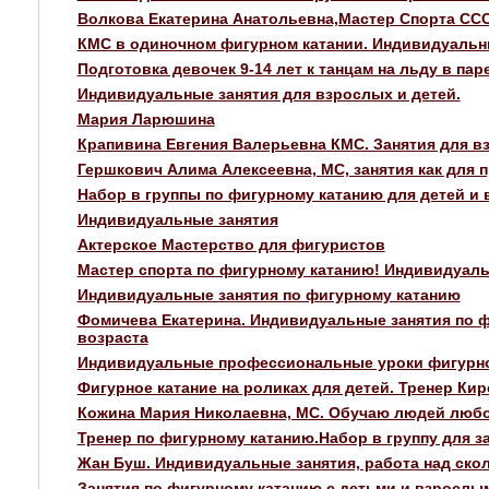
Волкова Екатерина Анатольевна,Мастер Спорта СС
КМС в одиночном фигурном катании. Индивидуальн
Подготовка девочек 9-14 лет к танцам на льду в пар
Индивидуальные занятия для взрослых и детей.
Мария Ларюшина
Крапивина Евгения Валерьевна КМС. Занятия для вз
Гершкович Алима Алексеевна, МС, занятия как для
Набор в группы по фигурному катанию для детей и 
Индивидуальные занятия
Актерское Мастерство для фигуристов
Мастер спорта по фигурному катанию! Индивидуаль
Индивидуальные занятия по фигурному катанию
Фомичева Екатерина. Индивидуальные занятия по 
возраста
Индивидуальные профессиональные уроки фигурног
Фигурное катание на роликах для детей. Тренер Кир
Кожина Мария Николаевна, МС. Обучаю людей любог
Тренер по фигурному катанию.Набор в группу для з
Жан Буш. Индивидуальные занятия, работа над скол
Занятия по фигурному катанию с детьми и взрослы