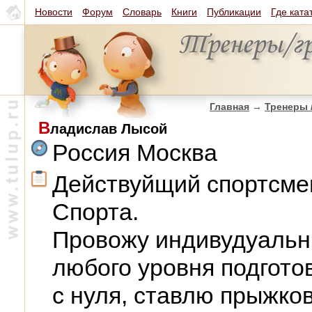
Новости
Форум
Словарь
Книги
Публикации
Где ката
Главная
→
Тренеры 
В
ладислав Лысой
Россия Москва
Действуйщий спортсме
Спорта.
Провожу индивудуальны
любого уровня подгото
с нуля, ставлю прыжков