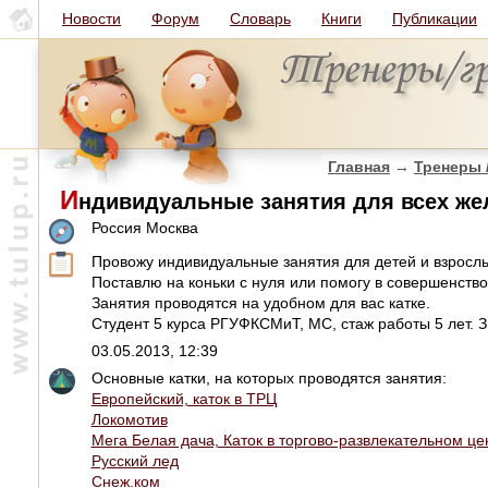
Новости
Форум
Словарь
Книги
Публикации
Главная
→
Тренеры 
И
ндивидуальные занятия для всех ж
Россия Москва
Провожу индивидуальные занятия для детей и взрослы
Поставлю на коньки с нуля или помогу в совершенств
Занятия проводятся на удобном для вас катке.
Студент 5 курса РГУФКСМиТ, MC, стаж работы 5 лет. З
03.05.2013, 12:39
Основные катки, на которых проводятся занятия:
Европейский, каток в ТРЦ
Локомотив
Мега Белая дача, Каток в торгово-развлекательном це
Русский лед
Снеж.ком