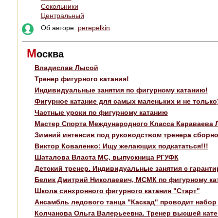
Сокольники
Центральный
Об авторе:
perepelkin
М
осква
Владислав Лысой
Тренер фигурного катания!
Индивидуальные занятия по фигурному катанию!
Фигурное катание для самых маленьких и не только
Частные уроки по фигурному катанию
Мастер Спорта Международного Класса Караваева 
Зимний интенсив под руководством тренера сборно
Виктор Коваленко: Ищу желающих подкататься!!!
Шаталова Власта МС, выпускница РГУФК
Детский тренер. Индивидуальные занятия с гарант
Белик Дмитрий Николаевич, МСМК по фигурному кат
Школа синхронного фигурного катания "Старт"
Ансамбль ледового танца "Каскад" проводит набор 
Колчанова Ольга Валерьеевна. Тренер высшей кате