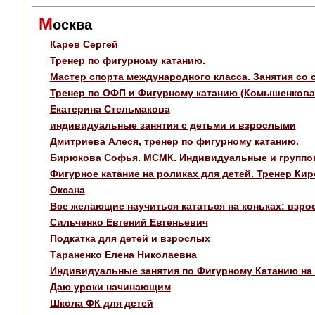
М
осква
Карев Сергей
Тренер по фигурному катанию.
Мастер спорта международного класса. Занятия со
Тренер по ОФП и Фигурному катанию (Комышенкова
Екатерина Стельмакова
индивидуальные занятия с детьми и взрослыми
Дмитриева Алеся, тренер по фигурному катанию.
Бирюкова Софья. МСМК. Индивидуальные и группов
Фигурное катание на роликах для детей. Тренер Кир
Оксана
Все желающие научиться кататься на коньках: взрос
Сильченко Евгений Евгеньевич
Подкатка для детей и взрослых
Тараненко Елена Николаевна
Индивидуальные занятия по Фигурному Катанию на 
Даю уроки начинающим
Школа ФК для детей