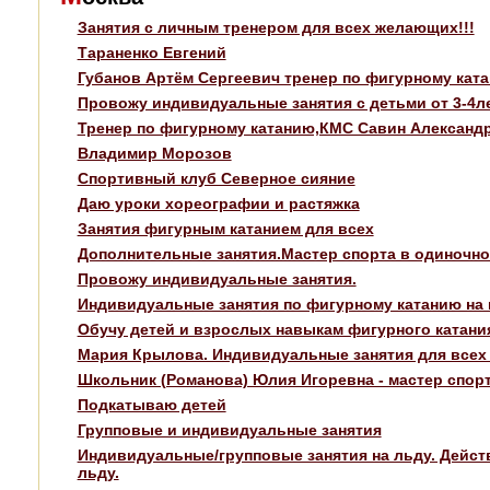
Занятия с личным тренером для всех желающих!!!
Тараненко Евгений
Губанов Артём Сергеевич тренер по фигурному кат
Провожу индивидуальные занятия с детьми от 3-4лет
Тренер по фигурному катанию,КМС Савин Александ
Владимир Морозов
Спортивный клуб Северное сияние
Даю уроки хореографии и растяжка
Занятия фигурным катанием для всех
Дополнительные занятия.Мастер спорта в одиночно
Провожу индивидуальные занятия.
Индивидуальные занятия по фигурному катанию на 
Обучу детей и взрослых навыкам фигурного катани
Мария Крылова. Индивидуальные занятия для всех
Школьник (Романова) Юлия Игоревна - мастер спо
Подкатываю детей
Групповые и индивидуальные занятия
Индивидуальные/групповые занятия на льду. Дейст
льду.