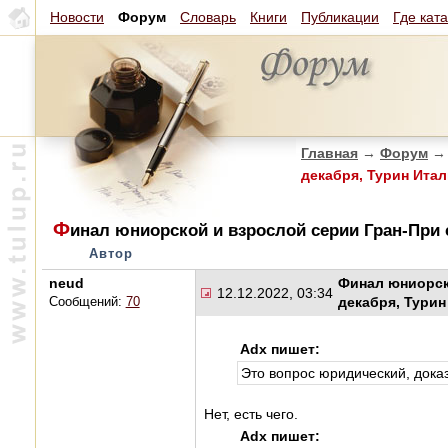
Новости
Форум
Словарь
Книги
Публикации
Где кат
Главная
→
Форум
→
декабря, Турин Ита
Ф
инал юниорской и взрослой серии Гран-При с
Автор
neud
Финал юниорско
12.12.2022, 03:34
декабря, Турин
Сообщений:
70
Adx пишет:
Это вопрос юридический, доказ
Нет, есть чего.
Adx пишет: