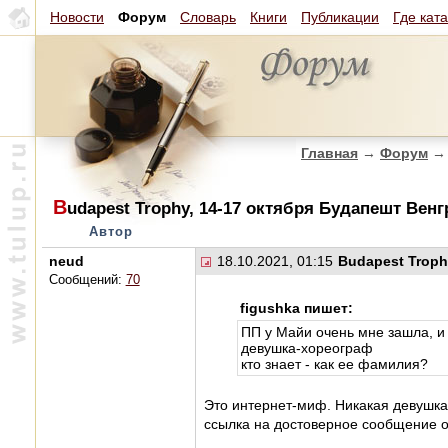
Новости
Форум
Словарь
Книги
Публикации
Где кат
Главная
→
Форум
→
B
udapest Trophy, 14-17 октября Будапешт Венг
Автор
neud
18.10.2021, 01:15
Budapest Troph
Сообщений:
70
figushka пишет:
ПП у Майи очень мне зашла, и 
девушка-хореограф
кто знает - как ее фамилия?
Это интернет-миф. Никакая девушка
ссылка на достоверное сообщение об