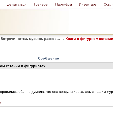
Где кататься
Тренеры
Партнёры
Инвентарь
Ссыл
Встречи, катки, музыка, разное…
→
Книги о фигурном катании
Сообщение
ном катании и фигуристах
равились оба, но думала, что она консультировалась с нашим журн
у