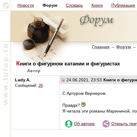
Новости
Форум
Словарь
Книги
Публикации
Главная
→
Форум
→
К
ниги о фигурном катании и фигуристах
Автор
Lady A.
24.06.2021, 23:53
Книги о фигур
Сообщений:
26
С Артуром Вернером.
Правда?
Я читала эти романы Марининой, пон
Об авторе
Открыть тем