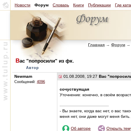
Новости
Форум
Словарь
Книги
Публикации
Где кат
Главная
→
Форум
→
В
ас "попросили" из фк.
Автор
Newmam
01.08.2008, 19:27
Вас "попросили
Сообщений:
4096
сочуствуящая
Уточнение: конечно, в своём возраст
- Вы знаете, когда вас нет, о вас та
меня нет, они даже могут меня бить.
Об авторе
Открыть тем