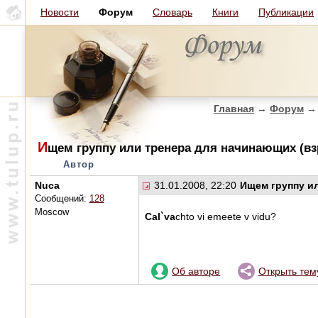
Новости
Форум
Словарь
Книги
Публикации
Главная
→
Форум
→
И
щем группу или тренера для начинающих (в
Автор
Nuca
31.01.2008, 22:20
Ищем группу и
Сообщений:
128
Moscow
Cal`va
chto vi emeete v vidu?
Об авторе
Открыть тем